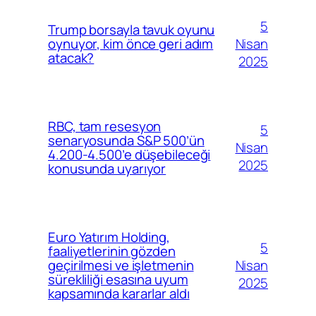
5
Trump borsayla tavuk oyunu
Nisan
oynuyor, kim önce geri adım
atacak?
2025
RBC, tam resesyon
5
senaryosunda S&P 500’ün
Nisan
4.200-4.500’e düşebileceği
2025
konusunda uyarıyor
Euro Yatırım Holding,
5
faaliyetlerinin gözden
Nisan
geçirilmesi ve işletmenin
sürekliliği esasına uyum
2025
kapsamında kararlar aldı