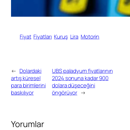
Fiyat
Fiyatları
Kuruş
Lira
Motorin
←
Dolardaki
UBS paladyum fiyatlarının
artış küresel
2024 sonuna kadar 900
para birimlerini
dolara düşeceğini
baskılıyor
öngörüyor
→
Yorumlar