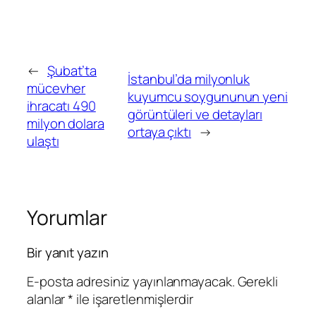
←
Şubat’ta
İstanbul’da milyonluk
mücevher
kuyumcu soygununun yeni
ihracatı 490
görüntüleri ve detayları
milyon dolara
ortaya çıktı
→
ulaştı
Yorumlar
Bir yanıt yazın
E-posta adresiniz yayınlanmayacak.
Gerekli
alanlar
*
ile işaretlenmişlerdir