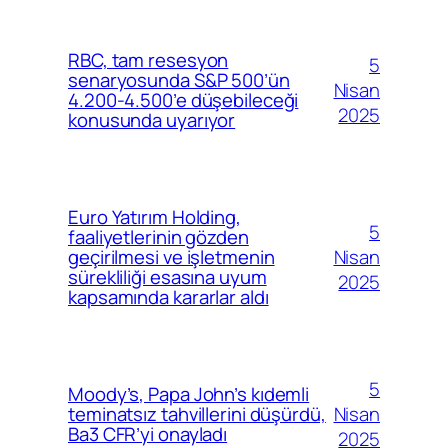
RBC, tam resesyon
5
senaryosunda S&P 500’ün
Nisan
4.200-4.500’e düşebileceği
2025
konusunda uyarıyor
Euro Yatırım Holding,
5
faaliyetlerinin gözden
Nisan
geçirilmesi ve işletmenin
sürekliliği esasına uyum
2025
kapsamında kararlar aldı
5
Moody’s, Papa John’s kıdemli
Nisan
teminatsız tahvillerini düşürdü,
Ba3 CFR’yi onayladı
2025