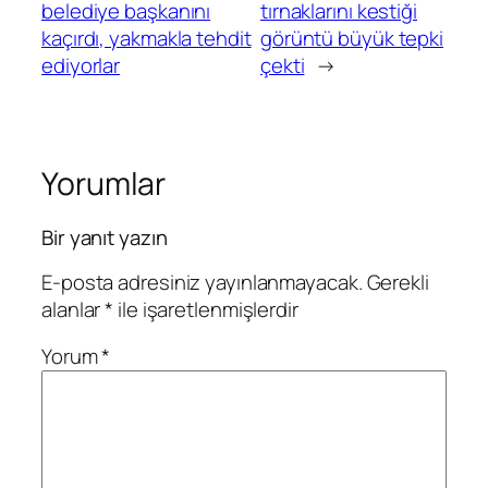
belediye başkanını
tırnaklarını kestiği
kaçırdı, yakmakla tehdit
görüntü büyük tepki
ediyorlar
çekti
→
Yorumlar
Bir yanıt yazın
E-posta adresiniz yayınlanmayacak.
Gerekli
alanlar
*
ile işaretlenmişlerdir
Yorum
*