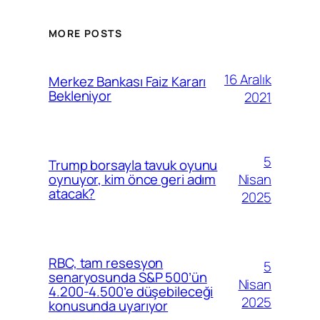
MORE POSTS
16 Aralık
Merkez Bankası Faiz Kararı
Bekleniyor
2021
5
Trump borsayla tavuk oyunu
Nisan
oynuyor, kim önce geri adım
atacak?
2025
RBC, tam resesyon
5
senaryosunda S&P 500’ün
Nisan
4.200-4.500’e düşebileceği
2025
konusunda uyarıyor