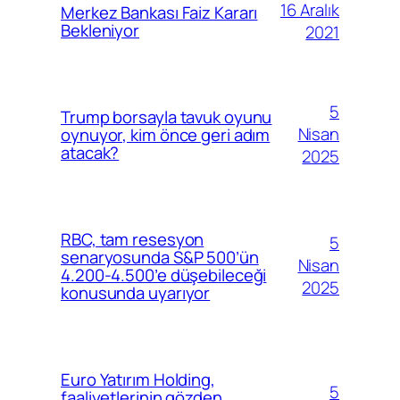
16 Aralık
Merkez Bankası Faiz Kararı
Bekleniyor
2021
5
Trump borsayla tavuk oyunu
Nisan
oynuyor, kim önce geri adım
atacak?
2025
RBC, tam resesyon
5
senaryosunda S&P 500’ün
Nisan
4.200-4.500’e düşebileceği
2025
konusunda uyarıyor
Euro Yatırım Holding,
5
faaliyetlerinin gözden