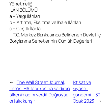
Yönetmeliği
İLÂN BÖLÜMÜ
a – Yargı İlânları
b – Artırma, Eksiltme ve İhale İlânları
c – Çeşitli İlânlar
– T.C. Merkez Bankasınca Belirlenen Devlet İç
Borçlanma Senetlerinin Günlük Değerleri
←
The Wall Street Journal,
İktisat ve
İran’ın İHA fabrikasına saldıran
siyaset
ülkenin adını verdi! Doğruysa
gündemi – 30
ortalık karışır
Ocak 2023
→