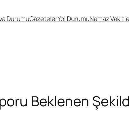
va Durumu
Gazeteler
Yol Durumu
Namaz Vakitle
poru Beklenen Şekild