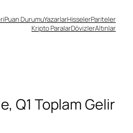
ri
Puan Durumu
Yazarlar
Hisseler
Pariteler
Kripto Paralar
Dövizler
Altınlar
e, Q1 Toplam Gelir