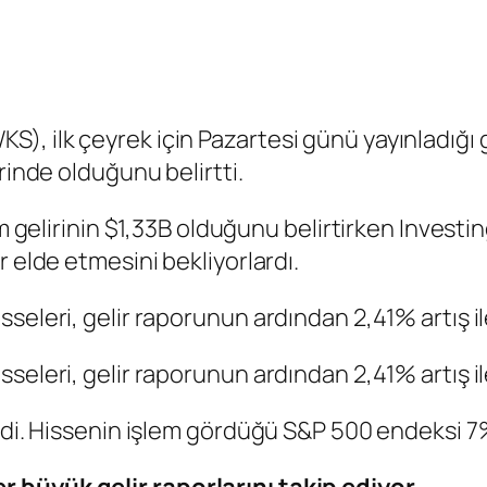
, ilk çeyrek için Pazartesi günü yayınladığı 
rinde olduğunu belirtti.
am gelirinin $1,33B olduğunu belirtirken Investi
 elde etmesini bekliyorlardı.
seleri, gelir raporunun ardından 2,41% artış il
seleri, gelir raporunun ardından 2,41% artış il
eldi. Hissenin işlem gördüğü S&P 500 endeksi 7
 büyük gelir raporlarını takip ediyor