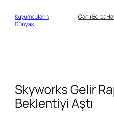
İçeriğe
geç
Kuyumcuların
Canlı Borsa
Ha
Dünyası
Skyworks Gelir Ra
Beklentiyi Aştı