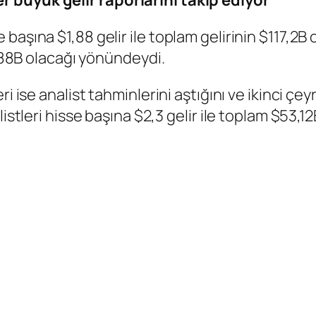
aşına $1,88 gelir ile toplam gelirinin $117,2B o
1,88B olacağı yönündeydi.
i ise analist tahminlerini aştığını ve ikinci çe
istleri hisse başına $2,3 gelir ile toplam $53,12