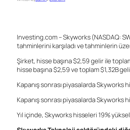
Investing.com – Skyworks (NASDAQ: SWKS)
tahminlerini karşıladı ve tahminlerin üze
Şirket, hisse başına $2,59 gelir ile topl
hisse başına $2,59 ve toplam $1,32B gelir
Kapanış sonrası piyasalarda Skyworks his
Kapanış sonrası piyasalarda Skyworks his
Yıl içinde, Skyworks hisseleri 19% yüks
Skyworks Teknoloji sektöründeki diğer