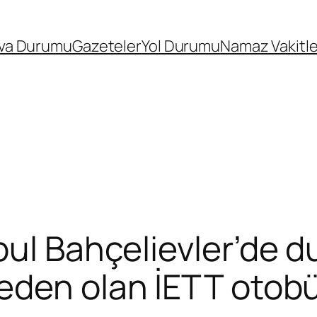
va Durumu
Gazeteler
Yol Durumu
Namaz Vakitle
ul Bahçelievler’de d
neden olan İETT otob