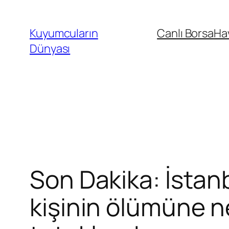
İçeriğe
geç
Kuyumcuların
Canlı Borsa
Ha
Dünyası
Son Dakika: İstanb
kişinin ölümüne 