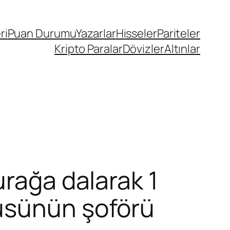
ri
Puan Durumu
Yazarlar
Hisseler
Pariteler
Kripto Paralar
Dövizler
Altınlar
urağa dalarak 1
üsünün şoförü