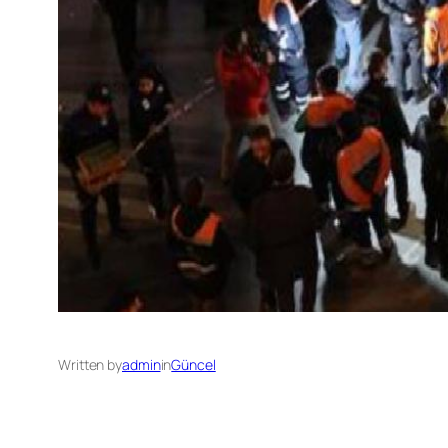
Written by
admin
in
Güncel