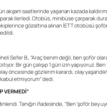
dün akşam saatlerinde yaşanan kazada kaldırı
arak ilerledi. Otobüs, minibüse çarparak durab
 ekiplerince gözaltına alınan İETT otobüsü şofö
edildi.
heli Sefer B., “Araç benim değil, ben şoför olar
itiyor. Bir gün çalışıp 1 gün izin yapıyoruz. Be
olay öncesinde gözlerim karardı, olay yaşandık
 kabul etmiyorum” dedi.
P VERMEDİ”
 dinlendi. Tanığın ifadesinde, “Ben ‘şoför bey