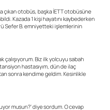
ma çıkan otobüs, başka İETT otobüsüne
ildi. Kazada 1 kişi hayatını kaybederken
rü Sefer B. emniyetteki işlemlerinin
ak çalışıyorum. Biz ilk yolcuyu sabah
n tansiyon hastasıyım, dün de ilaç
tan sonra kendime geldim. Kesinlikle
 uyuyor musun?’ diye sordum. O cevap