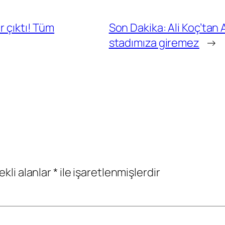
r çıktı! Tüm
Son Dakika: Ali Koç’tan A
stadımıza giremez
→
ekli alanlar
*
ile işaretlenmişlerdir