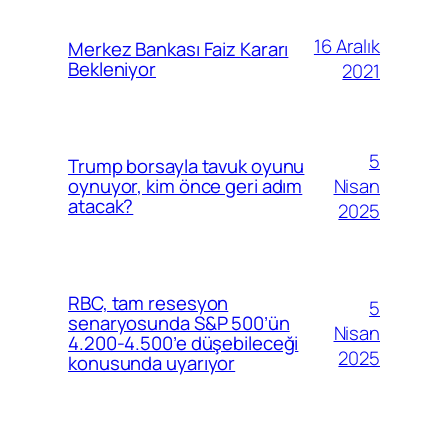
16 Aralık
Merkez Bankası Faiz Kararı
Bekleniyor
2021
5
Trump borsayla tavuk oyunu
Nisan
oynuyor, kim önce geri adım
atacak?
2025
RBC, tam resesyon
5
senaryosunda S&P 500’ün
Nisan
4.200-4.500’e düşebileceği
2025
konusunda uyarıyor