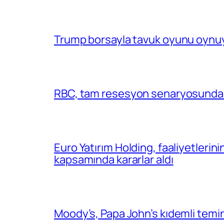
Trump borsayla tavuk oyunu oynuy
RBC, tam resesyon senaryosunda 
Euro Yatırım Holding, faaliyetlerin
kapsamında kararlar aldı
Moody’s, Papa John’s kıdemli temin