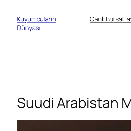
İçeriğe
geç
Kuyumcuların
Canlı Borsa
Ha
Dünyası
Suudi Arabistan Mar