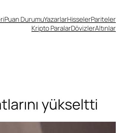
ri
Puan Durumu
Yazarlar
Hisseler
Pariteler
Kripto Paralar
Dövizler
Altınlar
tlarını yükseltti