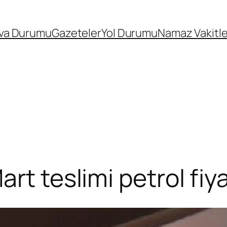
va Durumu
Gazeteler
Yol Durumu
Namaz Vakitle
t teslimi petrol fiya