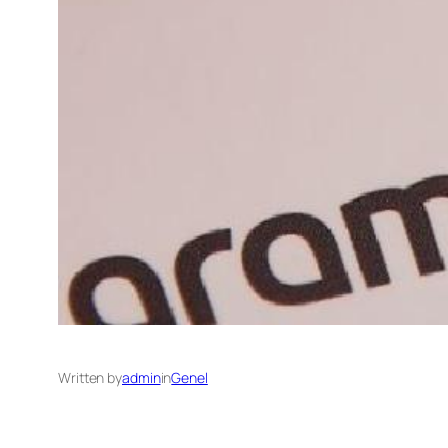
Written by
admin
in
Genel