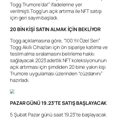
Togg Trumore’da!” ifadelerine yer
verilmişti.Togg’un açık artırma ile NFT satışı
için geri sayım başladı.
20 BİN KİŞİ SATIN ALMAK İÇİN BEKLİYOR
Togg açıklamasına göre, “100.Yıl Özel Seri”
Togg Akıllı Cihazları için ön siparişe katılma ve
teslim alma sıralamasını belirleme hakkı
sağlayacak 2023 adetlik NFT koleksiyonunun
açık artırması için şimdiden 20 bine yakın kişi
Trumore uygulaması üzerinden “cüzdanını”
hazırladı.
PAZAR GÜNÜ 19.23’TE SATIŞ BAŞLAYACAK
5 Şubat Pazar günü saat 19.23’te başlayacak