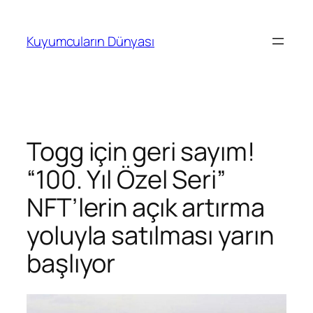
İçeriğe
geç
Kuyumcuların Dünyası
Togg için geri sayım!
“100. Yıl Özel Seri”
NFT’lerin açık artırma
yoluyla satılması yarın
başlıyor