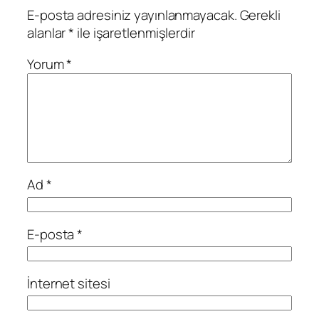
E-posta adresiniz yayınlanmayacak.
Gerekli
alanlar
*
ile işaretlenmişlerdir
Yorum
*
Ad
*
E-posta
*
İnternet sitesi