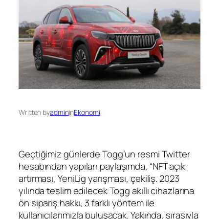
Written by
admin
in
Ekonomi
Geçtiğimiz günlerde Togg’un resmi Twitter
hesabından yapılan paylaşımda, “NFT açık
artırması, YeniLig yarışması, çekiliş. 2023
yılında teslim edilecek Togg akıllı cihazlarına
ön sipariş hakkı, 3 farklı yöntem ile
kullanıcılarımızla buluşacak. Yakında, sırasıyla