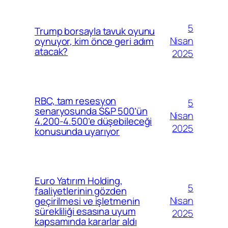
5
Trump borsayla tavuk oyunu
Nisan
oynuyor, kim önce geri adım
atacak?
2025
RBC, tam resesyon
5
senaryosunda S&P 500’ün
Nisan
4.200-4.500’e düşebileceği
2025
konusunda uyarıyor
Euro Yatırım Holding,
5
faaliyetlerinin gözden
Nisan
geçirilmesi ve işletmenin
sürekliliği esasına uyum
2025
kapsamında kararlar aldı