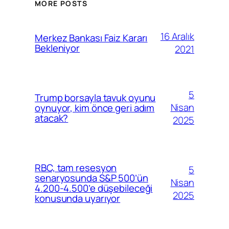
MORE POSTS
16 Aralık
Merkez Bankası Faiz Kararı
Bekleniyor
2021
5
Trump borsayla tavuk oyunu
Nisan
oynuyor, kim önce geri adım
atacak?
2025
RBC, tam resesyon
5
senaryosunda S&P 500’ün
Nisan
4.200-4.500’e düşebileceği
2025
konusunda uyarıyor