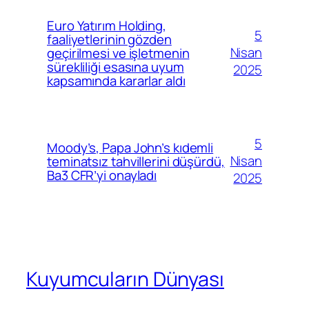
Euro Yatırım Holding,
5
faaliyetlerinin gözden
Nisan
geçirilmesi ve işletmenin
sürekliliği esasına uyum
2025
kapsamında kararlar aldı
5
Moody’s, Papa John’s kıdemli
Nisan
teminatsız tahvillerini düşürdü,
Ba3 CFR’yi onayladı
2025
Kuyumcuların Dünyası