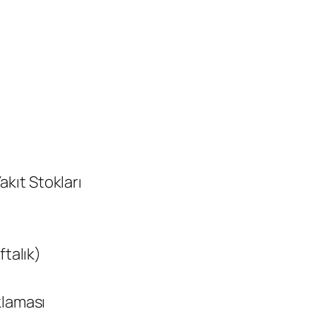
Yakıt Stokları
ftalık)
klaması