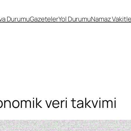
va Durumu
Gazeteler
Yol Durumu
Namaz Vakitle
nomik veri takvimi