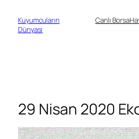
İçeriğe
geç
Kuyumcuların
Canlı Borsa
Ha
Dünyası
29 Nisan 2020 Eko