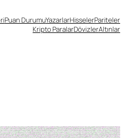
ri
Puan Durumu
Yazarlar
Hisseler
Pariteler
Kripto Paralar
Dövizler
Altınlar