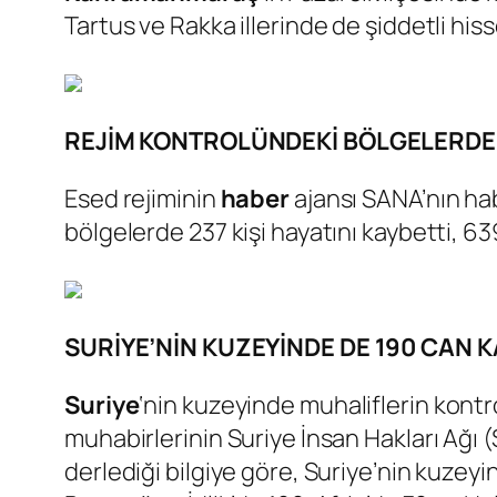
Tartus ve Rakka illerinde de şiddetli his
REJİM KONTROLÜNDEKİ BÖLGELERDE 2
Esed rejiminin
haber
ajansı SANA’nın ha
bölgelerde 237 kişi hayatını kaybetti, 639
SURİYE’NİN KUZEYİNDE DE 190 CAN K
Suriye
‘nin kuzeyinde muhaliflerin kontr
muhabirlerinin Suriye İnsan Hakları Ağı (
derlediği bilgiye göre, Suriye’nin kuzeyin