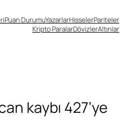
ri
Puan Durumu
Yazarlar
Hisseler
Pariteler
Kripto Paralar
Dövizler
Altınlar
can kaybı 427’ye