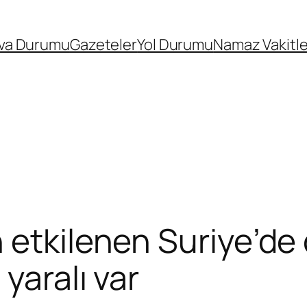
va Durumu
Gazeteler
Yol Durumu
Namaz Vakitle
 etkilenen Suriye’de 
yaralı var