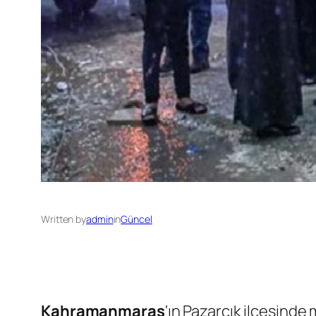
Written by
admin
in
Güncel
Kahramanmaraş
‘ın Pazarcık ilçesin