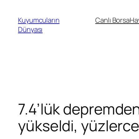
İçeriğe
geç
Kuyumcuların
Canlı Borsa
Ha
Dünyası
7.4’lük depremden
yükseldi, yüzlerce 