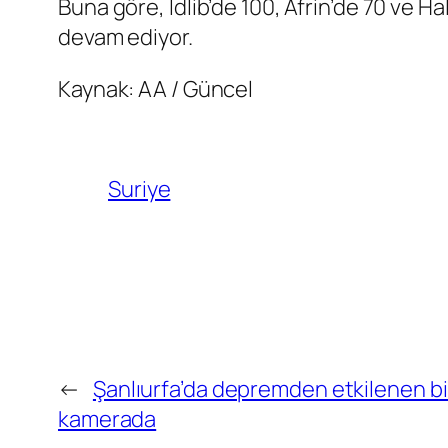
Buna göre, İdlib’de 100, Afrin’de 70 ve Ha
devam ediyor.
Kaynak: AA / Güncel
Suriye
←
Şanlıurfa’da depremden etkilenen bi
kamerada