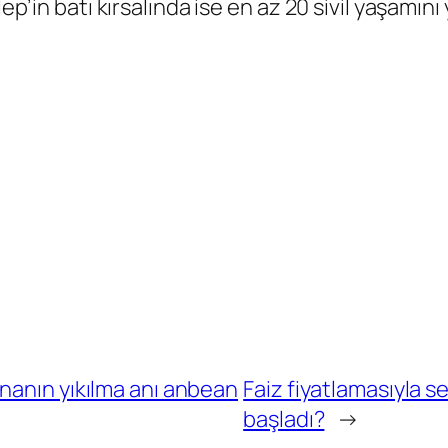
lep’in batı kırsalında ise en az 20 sivil yaşamını
nanın yıkılma anı anbean
Faiz fiyatlamasıyla se
başladı?
→