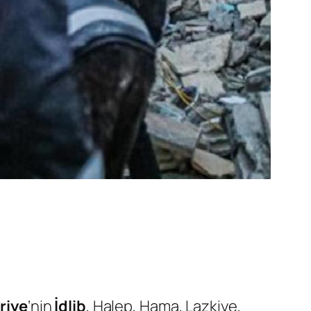
riye
‘nin
İdlib
, Halep, Hama, Lazkiye,