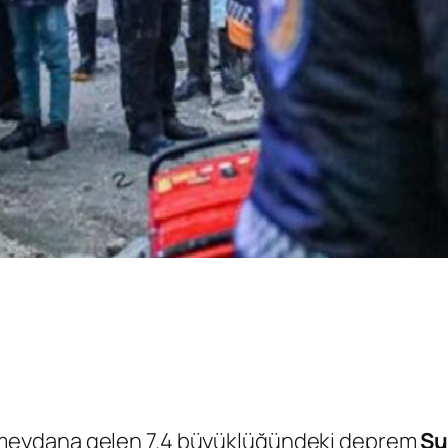
de meydana gelen 7.4 büyüklüğündeki deprem
Su