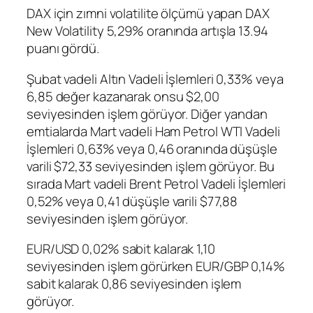
DAX için zımni volatilite ölçümü yapan
DAX
New Volatility
5,29% oranında artışla 13.94
puanı gördü.
Şubat vadeli
Altın
Vadeli İşlemleri 0,33% veya
6,85 değer kazanarak onsu $2,00
seviyesinden işlem görüyor. Diğer yandan
emtialarda Mart vadeli Ham Petrol
WTI
Vadeli
İşlemleri 0,63% veya 0,46 oranında düşüşle
varili $72,33 seviyesinden işlem görüyor. Bu
sırada Mart vadeli
Brent Petrol Vadeli İşlemleri
0,52% veya 0,41 düşüşle varili $77,88
seviyesinden işlem görüyor.
EUR/USD
0,02% sabit kalarak 1,10
seviyesinden işlem görürken
EUR/GBP
0,14%
sabit kalarak 0,86 seviyesinden işlem
görüyor.