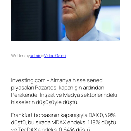
Written by
admin
in
Video Galeri
Investing.com – Almanya hisse senedi
piyasaları Pazartesi kapanışın ardından
Perakende
,
İnşaat
ve
Medya
sektörlerindeki
hisselerin düşüşüyle düştü.
Frankfurt borsasının kapanışıyla
DAX
0,49%
düştü, bu sırada
MDAX
endeksi 1,18% düştü
ve
TecDAX
endeksi 0,64% düştü.