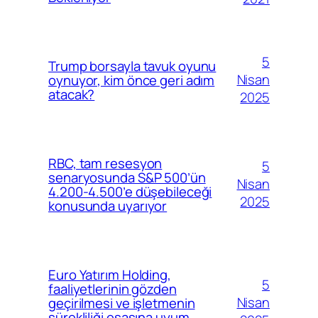
5
Trump borsayla tavuk oyunu
Nisan
oynuyor, kim önce geri adım
atacak?
2025
RBC, tam resesyon
5
senaryosunda S&P 500’ün
Nisan
4.200-4.500’e düşebileceği
2025
konusunda uyarıyor
Euro Yatırım Holding,
5
faaliyetlerinin gözden
Nisan
geçirilmesi ve işletmenin
sürekliliği esasına uyum