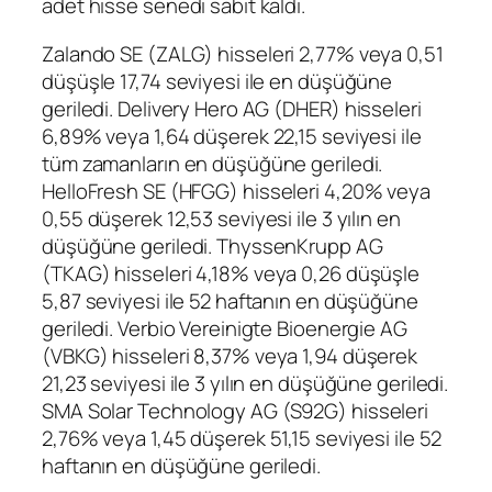
adet hisse senedi sabit kaldı.
Zalando SE (
ZALG
) hisseleri 2,77% veya 0,51
düşüşle 17,74 seviyesi ile en düşüğüne
geriledi. Delivery Hero AG (
DHER
) hisseleri
6,89% veya 1,64 düşerek 22,15 seviyesi ile
tüm zamanların en düşüğüne geriledi.
HelloFresh SE
(
HFGG
) hisseleri 4,20% veya
0,55 düşerek 12,53 seviyesi ile 3 yılın en
düşüğüne geriledi. ThyssenKrupp AG
(
TKAG
) hisseleri 4,18% veya 0,26 düşüşle
5,87 seviyesi ile 52 haftanın en düşüğüne
geriledi. Verbio Vereinigte Bioenergie AG
(
VBKG
) hisseleri 8,37% veya 1,94 düşerek
21,23 seviyesi ile 3 yılın en düşüğüne geriledi.
SMA Solar Technology AG (
S92G
) hisseleri
2,76% veya 1,45 düşerek 51,15 seviyesi ile 52
haftanın en düşüğüne geriledi.