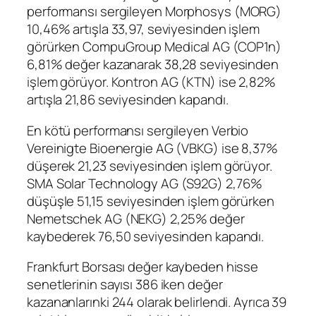
performansı sergileyen
Morphosys
(
MORG
)
10,46% artışla 33,97, seviyesinden işlem
görürken
CompuGroup Medical AG
(
COP1n
)
6,81% değer kazanarak 38,28 seviyesinden
işlem görüyor. Kontron AG (
KTN
) ise 2,82%
artışla 21,86 seviyesinden kapandı.
En kötü performansı sergileyen Verbio
Vereinigte Bioenergie AG (
VBKG
) ise 8,37%
düşerek 21,23 seviyesinden işlem görüyor.
SMA Solar Technology AG (
S92G
) 2,76%
düşüşle 51,15 seviyesinden işlem görürken
Nemetschek AG
(
NEKG
) 2,25% değer
kaybederek 76,50 seviyesinden kapandı.
Frankfurt Borsası değer kaybeden hisse
senetlerinin sayısı 386 iken değer
kazananlarınki 244 olarak belirlendi. Ayrıca 39