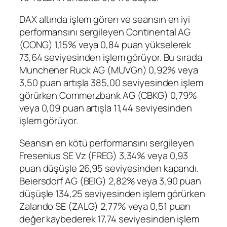
DAX
altında işlem gören ve seansın en iyi
performansını sergileyen
Continental AG
(
CONG
) 1,15% veya 0,84 puan yükselerek
73,64 seviyesinden işlem görüyor. Bu sırada
Munchener Ruck AG (
MUVGn
) 0,92% veya
3,50 puan artışla 385,00 seviyesinden işlem
görürken
Commerzbank AG
(
CBKG
) 0,79%
veya 0,09 puan artışla 11,44 seviyesinden
işlem görüyor.
Seansın en kötü performansını sergileyen
Fresenius SE Vz (
FREG
) 3,34% veya 0,93
puan düşüşle 26,95 seviyesinden kapandı.
Beiersdorf
AG (
BEIG
) 2,82% veya 3,90 puan
düşüşle 134,25 seviyesinden işlem görürken
Zalando SE
(
ZALG
) 2,77% veya 0,51 puan
değer kaybederek 17,74 seviyesinden işlem