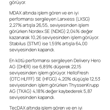
görüyor.
MDAX altında işlem gören ve en iyi
performansı sergileyen
Lanxess
(
LXSG
)
2,27% artışla 26,55, seviyesinden işlem
görürken
Nordex
SE (
NDXG
) 2,04% değer
kazanarak 10,26 seviyesinden işlem görüyor.
Stabilus
(
STM1
) ise 1,59% artışla 64,00
seviyesinden kapandı.
En kötü performansı sergileyen
Delivery Hero
AG
(
DHER
) ise 6,89% düşerek 22,15
seviyesinden işlem görüyor. HelloFresh
(OTC:
HLFFF
) SE (
HFGG
) 4,20% düşüşle 12,53
seviyesinden işlem görürken ThyssenKrupp
AG (
TKAG
) 4,18% değer kaybederek 5,87
seviyesinden kapandı.
TecDAX altında işlem gören ve en iyi