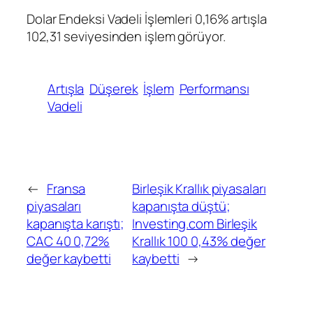
Dolar Endeksi Vadeli İşlemleri
0,16% artışla
102,31 seviyesinden işlem görüyor.
Artışla
Düşerek
İşlem
Performansı
Vadeli
←
Fransa
Birleşik Krallık piyasaları
piyasaları
kapanışta düştü;
kapanışta karıştı;
Investing.com Birleşik
CAC 40 0,72%
Krallık 100 0,43% değer
değer kaybetti
kaybetti
→