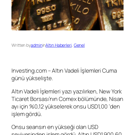
Written by
admin
in
Altın Haberleri
, 
Genel
Investing.com –
Altın Vadeli İşlemleri
Cuma
günü yükselişte.
Altın Vadeli İşlemleri
yazı yazılırken, New York
Ticaret Borsası’nın Comex bölümünde, Nisan
ayı için %0,12 yükselerek onsu USD1,00 ‘den
işlem gördü.
Onsu seansın en yükseği olan USD
seviyesinden işlem gördü.
Altın
USD1.900,60