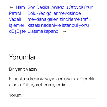
←
Ham
Son Dakika: Anadolu Otoyolu’nun
Petrol
Bolu-Yedigöller mevkisinde
Vadeli
meydana gelen zincirleme trafik
İşlemleri
kazası nedeniyle İstanbul yönü
düşüşte
ulaşıma kapandı
→
Yorumlar
Bir yanıt yazın
E-posta adresiniz yayınlanmayacak.
Gerekli
alanlar
*
ile işaretlenmişlerdir
Yorum
*