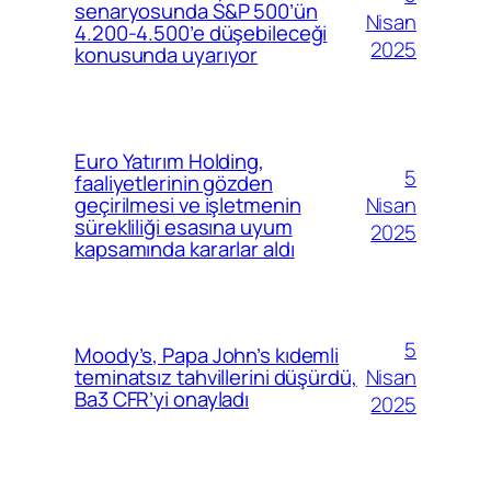
senaryosunda S&P 500’ün
Nisan
4.200-4.500’e düşebileceği
2025
konusunda uyarıyor
Euro Yatırım Holding,
5
faaliyetlerinin gözden
Nisan
geçirilmesi ve işletmenin
sürekliliği esasına uyum
2025
kapsamında kararlar aldı
5
Moody’s, Papa John’s kıdemli
Nisan
teminatsız tahvillerini düşürdü,
Ba3 CFR’yi onayladı
2025