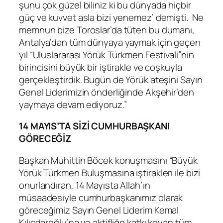
şunu çok güzel biliniz ki bu dünyada hiçbir
güç ve kuvvet asla bizi yenemez’ demişti. Ne
memnun bize Toroslar’da tüten bu dumanı,
Antalya’dan tüm dünyaya yaymak için geçen
yıl “Uluslararası Yörük Türkmen Festivali”nin
birincisini büyük bir iştirakle ve coşkuyla
gerçekleştirdik. Bugün de Yörük ateşini Sayın
Genel Liderimizin önderliğinde Akşehir’den
yaymaya devam ediyoruz.”
14 MAYIS’TA SİZİ CUMHURBAŞKANI
GÖRECEĞİZ
Başkan Muhittin Böcek konuşmasını “Büyük
Yörük Türkmen Buluşmasına iştirakleri ile bizi
onurlandıran, 14 Mayısta Allah’ın
müsaadesiyle cumhurbaşkanımız olarak
göreceğimiz Sayın Genel Liderim Kemal
Kılıçdaroğlu’na ve aktifliğe katkı koyan tüm