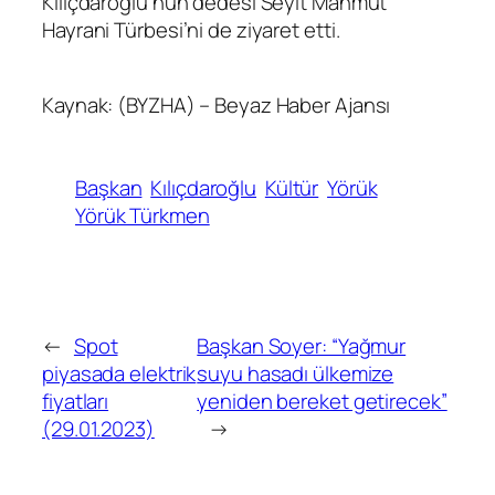
Kılıçdaroğlu’nun dedesi Seyit Mahmut
Hayrani Türbesi’ni de ziyaret etti.
Kaynak: (BYZHA) – Beyaz Haber Ajansı
Başkan
Kılıçdaroğlu
Kültür
Yörük
Yörük Türkmen
←
Spot
Başkan Soyer: “Yağmur
piyasada elektrik
suyu hasadı ülkemize
fiyatları
yeniden bereket getirecek”
(29.01.2023)
→