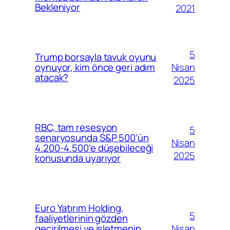
Bekleniyor
2021
5
Trump borsayla tavuk oyunu
Nisan
oynuyor, kim önce geri adım
atacak?
2025
RBC, tam resesyon
5
senaryosunda S&P 500’ün
Nisan
4.200-4.500’e düşebileceği
2025
konusunda uyarıyor
Euro Yatırım Holding,
5
faaliyetlerinin gözden
Nisan
geçirilmesi ve işletmenin