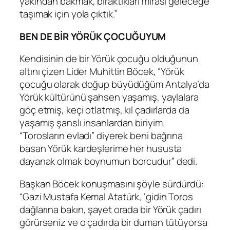
yakından bakmak, bıraktıkları mirası geleceğe
taşımak için yola çıktık.”
BEN DE BİR YÖRÜK ÇOCUĞUYUM
Kendisinin de bir Yörük çocuğu olduğunun
altını çizen Lider Muhittin Böcek, “Yörük
çocuğu olarak doğup büyüdüğüm Antalya’da
Yörük kültürünü şahsen yaşamış, yaylalara
göç etmiş, keçi otlatmış, kıl çadırlarda da
yaşamış şanslı insanlardan biriyim.
“Torosların evladı” diyerek beni bağrına
basan Yörük kardeşlerime her hususta
dayanak olmak boynumun borcudur” dedi.
Başkan Böcek konuşmasını şöyle sürdürdü:
“Gazi Mustafa Kemal Atatürk, ‘gidin Toros
dağlarına bakın, şayet orada bir Yörük çadırı
görürseniz ve o çadırda bir duman tütüyorsa