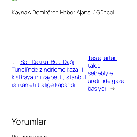
Kaynak: Demirören Haber Ajansı / Güncel
Tesla, artan
←
Son Dakika: Bolu Dağı
talep
Tüneli’nde zincirleme kaza! 1
sebebiyle
kişi hayatını kaybetti, İstanbul
üretimde gaza
istikameti trafiğe kapandı
basıyor
→
Yorumlar
Bir yanıt yazın