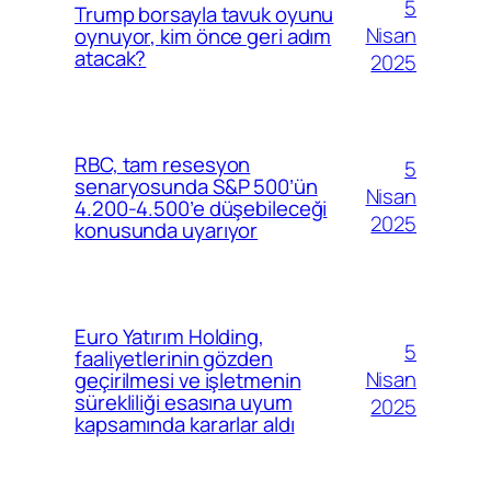
5
Trump borsayla tavuk oyunu
Nisan
oynuyor, kim önce geri adım
atacak?
2025
RBC, tam resesyon
5
senaryosunda S&P 500’ün
Nisan
4.200-4.500’e düşebileceği
2025
konusunda uyarıyor
Euro Yatırım Holding,
5
faaliyetlerinin gözden
Nisan
geçirilmesi ve işletmenin
sürekliliği esasına uyum
2025
kapsamında kararlar aldı