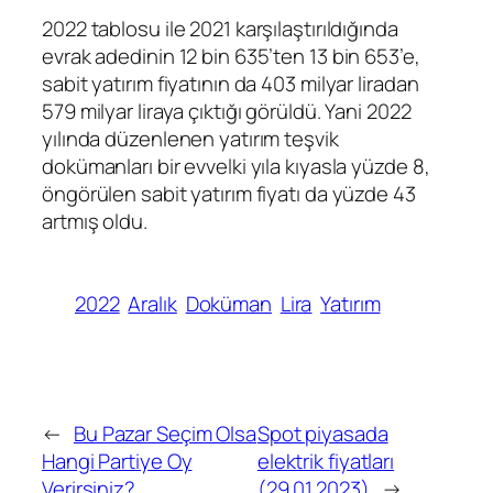
2022 tablosu ile 2021 karşılaştırıldığında
evrak adedinin 12 bin 635’ten 13 bin 653’e,
sabit yatırım fiyatının da 403 milyar liradan
579 milyar liraya çıktığı görüldü. Yani 2022
yılında düzenlenen yatırım teşvik
dokümanları bir evvelki yıla kıyasla yüzde 8,
öngörülen sabit yatırım fiyatı da yüzde 43
artmış oldu.
2022
Aralık
Doküman
Lira
Yatırım
←
Bu Pazar Seçim Olsa
Spot piyasada
Hangi Partiye Oy
elektrik fiyatları
Verirsiniz?
(29.01.2023)
→