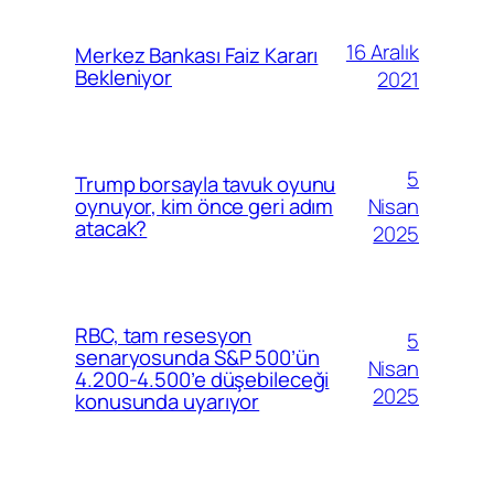
16 Aralık
Merkez Bankası Faiz Kararı
Bekleniyor
2021
5
Trump borsayla tavuk oyunu
Nisan
oynuyor, kim önce geri adım
atacak?
2025
RBC, tam resesyon
5
senaryosunda S&P 500’ün
Nisan
4.200-4.500’e düşebileceği
2025
konusunda uyarıyor