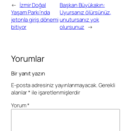
←
İzmir Doğal
Başkan Büyükakın:
Yaşam Parkı’nda
Uyursanız ölürsünüz,
jetonla giriş dönemi
unutursanız yok
bitiyor
olursunuz
→
Yorumlar
Bir yanıt yazın
E-posta adresiniz yayınlanmayacak.
Gerekli
alanlar
*
ile işaretlenmişlerdir
Yorum
*