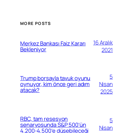
MORE POSTS
16 Aralık
Merkez Bankası Faiz Kararı
Bekleniyor
2021
5
Trump borsayla tavuk oyunu
Nisan
oynuyor, kim önce geri adım
atacak?
2025
RBC, tam resesyon
5
senaryosunda S&P 500’ün
Nisan
4.200-4.500’e düşebileceği