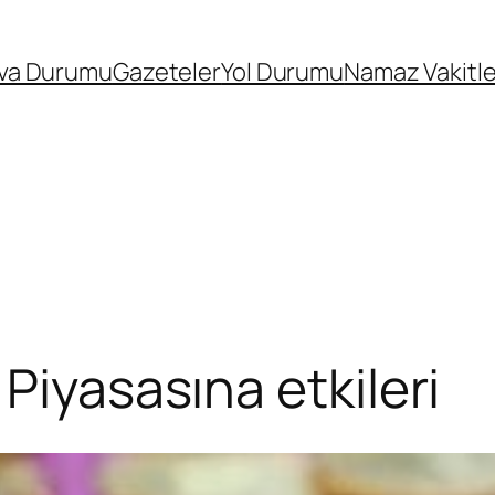
va Durumu
Gazeteler
Yol Durumu
Namaz Vakitle
Piyasasına etkileri