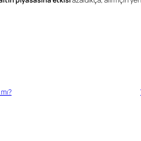
ltın piyasasına etkisi
azaldıkça, alım için yen
 mı?