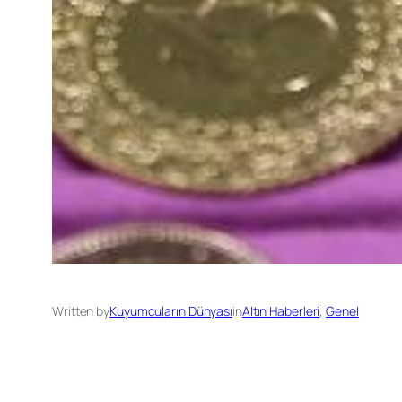
Written by
Kuyumcuların Dünyası
in
Altın Haberleri
, 
Genel