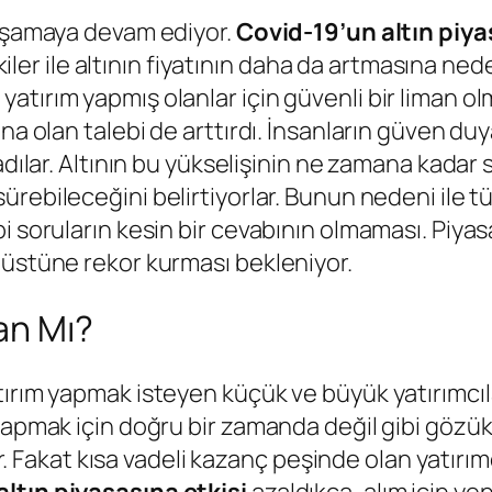
yaşamaya devam ediyor.
Covid-19’un altın piya
epkiler ile altının fiyatının daha da artmasına n
tırım yapmış olanlar için güvenli bir liman ol
na olan talebi de arttırdı. İnsanların güven duy
nadılar. Altının bu yükselişinin ne zamana kada
sürebileceğini belirtiyorlar. Bunun nedeni ile 
 soruların kesin bir cevabının olmaması. Piyasal
 üstüne rekor kurması bekleniyor.
an Mı?
ırım yapmak isteyen küçük ve büyük yatırımcıla
yapmak için doğru bir zamanda değil gibi gözükü
lir. Fakat kısa vadeli kazanç peşinde olan yatırı