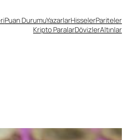
ri
Puan Durumu
Yazarlar
Hisseler
Pariteler
Kripto Paralar
Dövizler
Altınlar