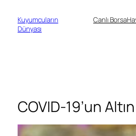
İçeriğe
geç
Kuyumcuların
Canlı Borsa
Ha
Dünyası
COVID-19’un Altın 