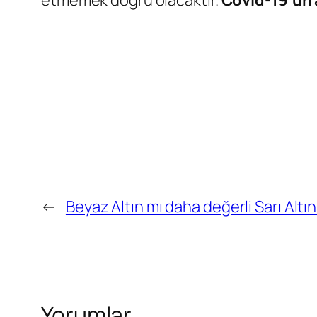
etmemek doğru olacaktır.
Covid-19’un a
←
Beyaz Altın mı daha değerli Sarı Altın
Yorumlar