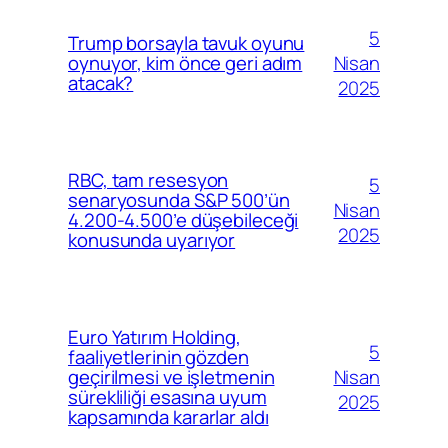
5
Trump borsayla tavuk oyunu
Nisan
oynuyor, kim önce geri adım
atacak?
2025
RBC, tam resesyon
5
senaryosunda S&P 500’ün
Nisan
4.200-4.500’e düşebileceği
2025
konusunda uyarıyor
Euro Yatırım Holding,
5
faaliyetlerinin gözden
Nisan
geçirilmesi ve işletmenin
sürekliliği esasına uyum
2025
kapsamında kararlar aldı