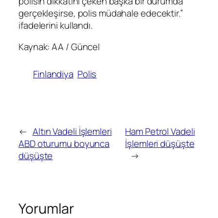
polisin dikkatini çeken başka bir durumda
gerçekleşirse, polis müdahale edecektir.”
ifadelerini kullandı.
Kaynak: AA / Güncel
Finlandiya
Polis
←
Altın Vadeli İşlemleri
Ham Petrol Vadeli
ABD oturumu boyunca
İşlemleri düşüşte
düşüşte
→
Yorumlar