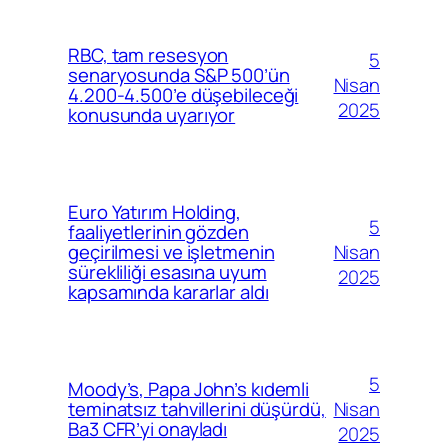
RBC, tam resesyon
5
senaryosunda S&P 500’ün
Nisan
4.200-4.500’e düşebileceği
2025
konusunda uyarıyor
Euro Yatırım Holding,
5
faaliyetlerinin gözden
Nisan
geçirilmesi ve işletmenin
sürekliliği esasına uyum
2025
kapsamında kararlar aldı
5
Moody’s, Papa John’s kıdemli
Nisan
teminatsız tahvillerini düşürdü,
Ba3 CFR’yi onayladı
2025