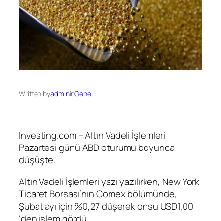
Written by
admin
in
Genel
Investing.com –
Altın Vadeli İşlemleri
Pazartesi günü ABD oturumu boyunca
düşüşte.
Altın Vadeli İşlemleri
yazı yazılırken, New York
Ticaret Borsası’nın Comex bölümünde,
Şubat ayı için %0,27 düşerek onsu USD1,00
‘den işlem gördü.