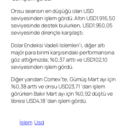
Onsu seansın en düşüğü olan USD
seviyesinden işlem gördü.
Altın
USD1.916,50
seviyesinde destek bulurken, USD1.950,05
seviyesinde dirençle karşılaştı.
Dolar Endeksi Vadeli Islemleri’i, diğer altı
majör para birimi karşısındaki performansına
göz attığımızda; %0,37 arttı ve USD102,10
seviyesinden işlem gördü.
Diğer yandan Comex’te,
Gümüş
Mart ayı için
%0,38 arttı ve onsu USD23,71 ‘dan işlem
görürken
Bakır
Mart ayı için %0,92 düştü ve
libresi USD4,18 ‘dan işlem gördü.
İşlem
Usd