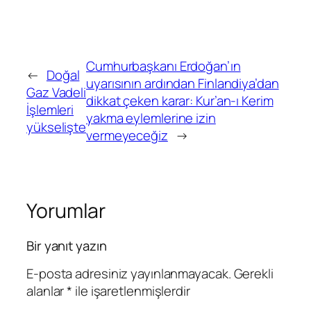
Cumhurbaşkanı Erdoğan’ın
←
Doğal
uyarısının ardından Finlandiya’dan
Gaz Vadeli
dikkat çeken karar: Kur’an-ı Kerim
İşlemleri
yakma eylemlerine izin
yükselişte
vermeyeceğiz
→
Yorumlar
Bir yanıt yazın
E-posta adresiniz yayınlanmayacak.
Gerekli
alanlar
*
ile işaretlenmişlerdir