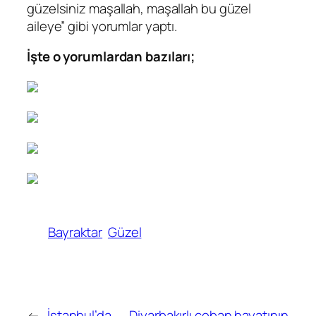
güzelsiniz maşallah, maşallah bu güzel
aileye” gibi yorumlar yaptı.
İşte o yorumlardan bazıları;
Bayraktar
Güzel
←
İstanbul’da
Diyarbakırlı çoban hayatının