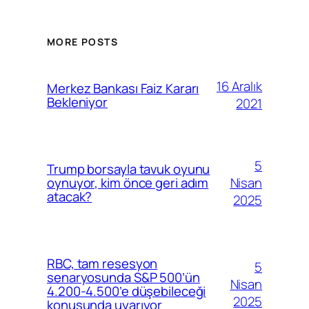
MORE POSTS
16 Aralık
Merkez Bankası Faiz Kararı
Bekleniyor
2021
5
Trump borsayla tavuk oyunu
Nisan
oynuyor, kim önce geri adım
atacak?
2025
RBC, tam resesyon
5
senaryosunda S&P 500’ün
Nisan
4.200-4.500’e düşebileceği
2025
konusunda uyarıyor