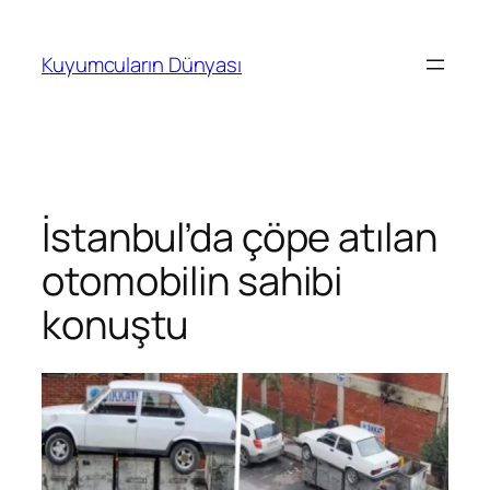
İçeriğe
geç
Kuyumcuların Dünyası
İstanbul’da çöpe atılan
otomobilin sahibi
konuştu