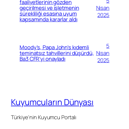
5
faaliyetlerinin gözden
Nisan
geçirilmesi ve işletmenin
sürekliliği esasına uyum
2025
kapsamında kararlar aldı
5
Moody’s, Papa John’s kıdemli
Nisan
teminatsız tahvillerini düşürdü,
Ba3 CFR’yi onayladı
2025
Kuyumcuların Dünyası
Türkiye'nin Kuyumcu Portalı