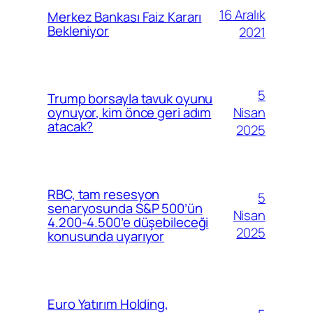
16 Aralık
Merkez Bankası Faiz Kararı
Bekleniyor
2021
5
Trump borsayla tavuk oyunu
Nisan
oynuyor, kim önce geri adım
atacak?
2025
RBC, tam resesyon
5
senaryosunda S&P 500’ün
Nisan
4.200-4.500’e düşebileceği
2025
konusunda uyarıyor
Euro Yatırım Holding,