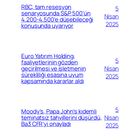
RBC, tam resesyon
5
senaryosunda S&P 500’ün
Nisan
4.200-4.500’e düşebileceği
2025
konusunda uyarıyor
Euro Yatırım Holding,
5
faaliyetlerinin gözden
Nisan
geçirilmesi ve işletmenin
sürekliliği esasına uyum
2025
kapsamında kararlar aldı
5
Moody’s, Papa John’s kıdemli
Nisan
teminatsız tahvillerini düşürdü,
Ba3 CFR’yi onayladı
2025