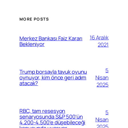
MORE POSTS
16 Aralık
Merkez Bankası Faiz Kararı
Bekleniyor
2021
5
Trump borsayla tavuk oyunu
Nisan
oynuyor, kim önce geri adım
atacak?
2025
RBC, tam resesyon
5
senaryosunda S&P 500’ün
Nisan
4.200-4.500’e düşebileceği
2025