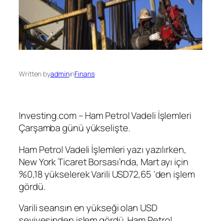
Written by
admin
in
Finans
Investing.com –
Ham Petrol Vadeli İşlemleri
Çarşamba günü yükselişte.
Ham Petrol Vadeli İşlemleri
yazı yazılırken,
New York Ticaret Borsası’nda, Mart ayı için
%0,18 yükselerek Varili USD72,65 ‘den işlem
gördü.
Varili seansın en yükseği olan USD
seviyesinden işlem gördü.
Ham Petrol