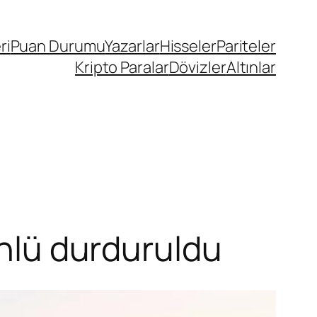
ri
Puan Durumu
Yazarlar
Hisseler
Pariteler
Kripto Paralar
Dövizler
Altınlar
önlü durduruldu