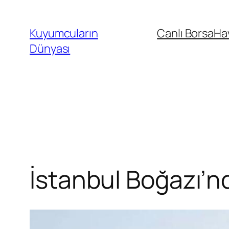
İçeriğe
geç
Kuyumcuların
Canlı Borsa
Ha
Dünyası
İstanbul Boğazı’nd