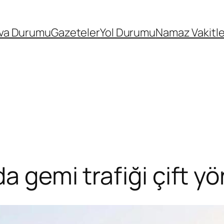
va Durumu
Gazeteler
Yol Durumu
Namaz Vakitle
a gemi trafiği çift y