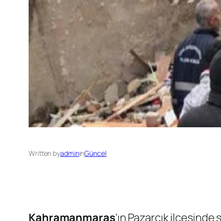
Written by
admin
in
Güncel
Kahramanmaraş
‘ın Pazarcık ilçesinde