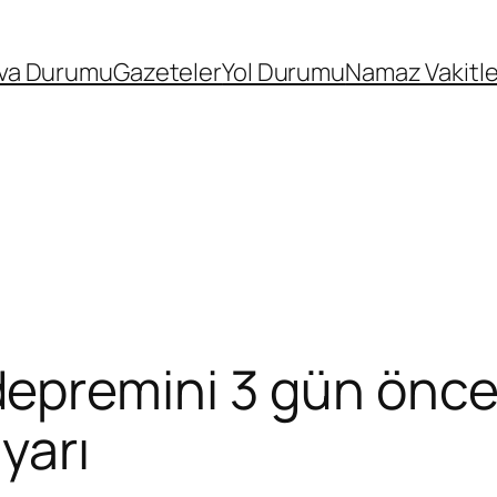
va Durumu
Gazeteler
Yol Durumu
Namaz Vakitle
premini 3 gün önce
yarı