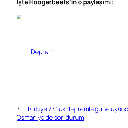
İşte Hoogerbeets’in o paylaşımı;
Deprem
←
Türkiye 7.4’lük depremle güne uyandı
Osmaniye’de son durum