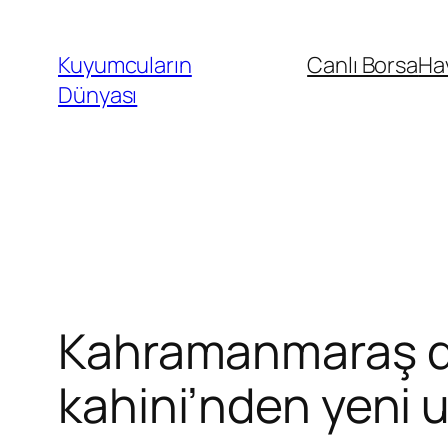
İçeriğe
geç
Kuyumcuların
Canlı Borsa
Ha
Dünyası
Kahramanmaraş de
kahini’nden yeni u