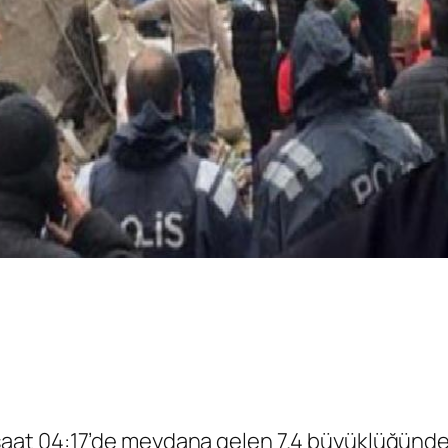
 saat 04:17’de meydana gelen 7.4 büyüklüğündek