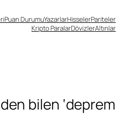
ri
Puan Durumu
Yazarlar
Hisseler
Pariteler
Kripto Paralar
Dövizler
Altınlar
den bilen ‘deprem