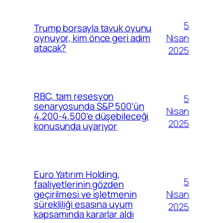
5
Trump borsayla tavuk oyunu
Nisan
oynuyor, kim önce geri adım
atacak?
2025
RBC, tam resesyon
5
senaryosunda S&P 500’ün
Nisan
4.200-4.500’e düşebileceği
2025
konusunda uyarıyor
Euro Yatırım Holding,
5
faaliyetlerinin gözden
Nisan
geçirilmesi ve işletmenin
sürekliliği esasına uyum
2025
kapsamında kararlar aldı