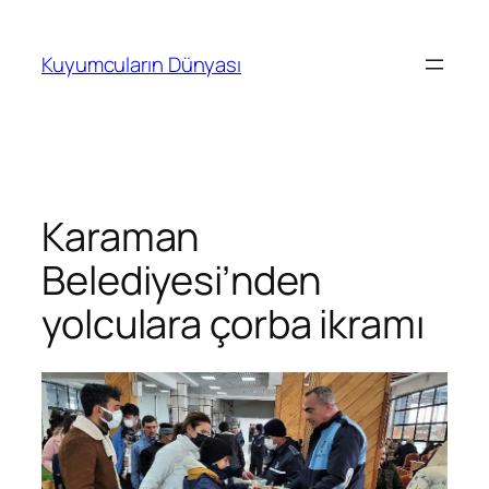
İçeriğe
geç
Kuyumcuların Dünyası
Karaman
Belediyesi’nden
yolculara çorba ikramı