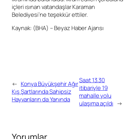
içleri ısınan vatandaşlar Karaman
Belediyesi’ne teşekkür ettiler.
Kaynak: (BHA) – Beyaz Haber Ajansı
Saat 13.30
←
Konya Büyükşehir Ağır
itibariyle 19
Kış Şartlarında Sahipsiz
mahalle yolu
Hayvanların da Yanında
ulaşıma açıldı
→
Yorumlar