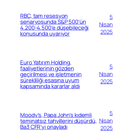
RBC, tam resesyon
5
senaryosunda S&P 500’ün
Nisan
4.200-4.500’e düşebileceği
2025
konusunda uyarıyor
Euro Yatırım Holding,
5
faaliyetlerinin gözden
Nisan
geçirilmesi ve işletmenin
sürekliliği esasına uyum
2025
kapsamında kararlar aldı
5
Moody’s, Papa John’s kıdemli
Nisan
teminatsız tahvillerini düşürdü,
Ba3 CFR’yi onayladı
2025