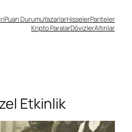
ri
Puan Durumu
Yazarlar
Hisseler
Pariteler
Kripto Paralar
Dövizler
Altınlar
el Etkinlik