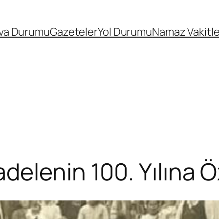
va Durumu
Gazeteler
Yol Durumu
Namaz Vakitle
elenin 100. Yılına Öz