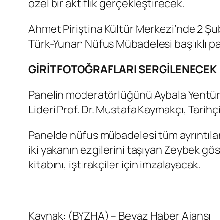
özel bir aktiflik gerçekleştirecek.
Ahmet Piriştina Kültür Merkezi’nde 2 Şu
Türk-Yunan Nüfus Mübadelesi başlıklı p
GİRİT FOTOĞRAFLARI SERGİLENECEK
Panelin moderatörlüğünü Aybala Yentürk
Lideri Prof. Dr. Mustafa Kaymakçı, Tarihç
Panelde nüfus mübadelesi tüm ayrıntıları
iki yakanın ezgilerini taşıyan Zeybek gös
kitabını, iştirakçiler için imzalayacak.
Kaynak: (BYZHA) – Beyaz Haber Ajansı