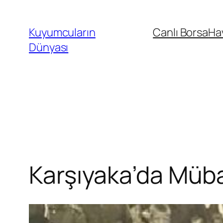
İçeriğe
geç
Kuyumcuların
Canlı Borsa
Ha
Dünyası
Karşıyaka’da Mübad