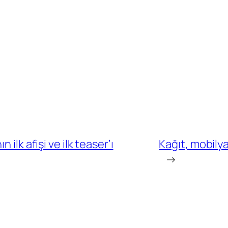
ilk afişi ve ilk teaser’ı
Kağıt, mobily
→