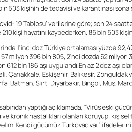
bin 503 kişinin de tedavisi ve karantinası sona 
 Kovid- 19 Tablosu’ verilerine göre; son 24 saat
 210 kişi hayatını kaybederken, 85 bin 503 kişin
erinde 1’inci doz Türkiye ortalaması yüzde 92,4
da 57 milyon 396 bin 805, 2’nci dozda 52 milyon
 612 bin 186 aşı uygulandı.En az 2 doz aşı olan 
i, Çanakkale, Eskişehir, Balıkesir, Zonguldak ve
fa, Batman, Siirt, Diyarbakır, Bingöl, Muş, Mardi
sabından yaptığı açıklamada, “Virüs eski gücün
e kronik hastalıkları olanları koruyup, kişisel
elim. Kendi gücümüz Turkovac var” ifadelerini 