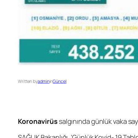
Written by
admin
in
Güncel
Koronavirüs
salgınında günlük vaka say
SAĞLIK Bakanlığı, ‘Günlük Kovid- 19 Tablo