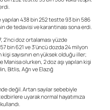
erdi.
te yapılan 438 bin 252 testte 93 bin 586
in de tedavisi ve karantinası sona erdi.
7, 2’nci doz ortalaması yüzde
 357 bin 621 ve 3’üncü dozda 24 milyon
kişi sayısının en yüksek olduğu iller;
 Manisa olurken, 2 doz aşı yapılan kişi
n, Bitlis, Ağrı ve Elazığ
de değil. Artan sayılar sebebiyle
 tedbirlere uyarak normal hayatımıza
kullandı.