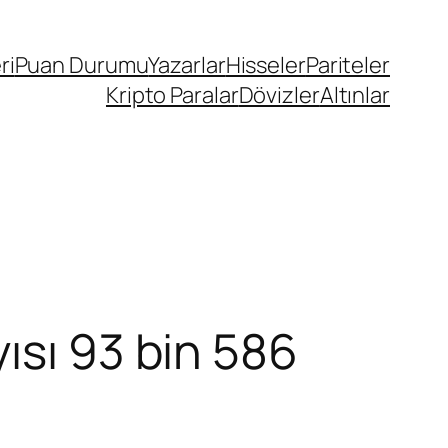
ri
Puan Durumu
Yazarlar
Hisseler
Pariteler
Kripto Paralar
Dövizler
Altınlar
ısı 93 bin 586