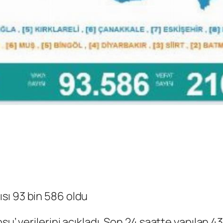
ısı 93 bin 586 oldu
su’ verilerini açıkladı. Son 24 saatte yapılan 4