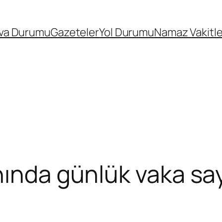
va Durumu
Gazeteler
Yol Durumu
Namaz Vakitle
nında günlük vaka say