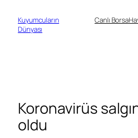
İçeriğe
geç
Kuyumcuların
Canlı Borsa
Ha
Dünyası
Koronavirüs salgı
oldu