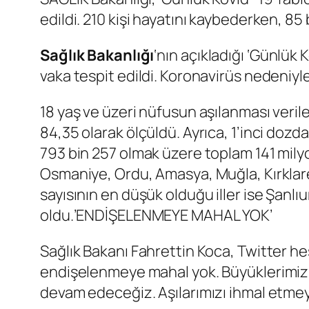
edildi. 210 kişi hayatını kaybederken, 85 
Sağlık Bakanlığı
‘nın açıkladığı ‘Günlük
vaka tespit edildi. Koronavirüs nedeniyle
18 yaş ve üzeri nüfusun aşılanması veril
84,35 olarak ölçüldü. Ayrıca, 1’inci doz
793 bin 257 olmak üzere toplam 141 milyon
Osmaniye, Ordu, Amasya, Muğla, Kırklarel
sayısının en düşük olduğu iller ise Şanlıur
oldu.’ENDİŞELENMEYE MAHAL YOK’
Sağlık Bakanı Fahrettin Koca, Twitter he
endişelenmeye mahal yok. Büyüklerimizi v
devam edeceğiz. Aşılarımızı ihmal etmey