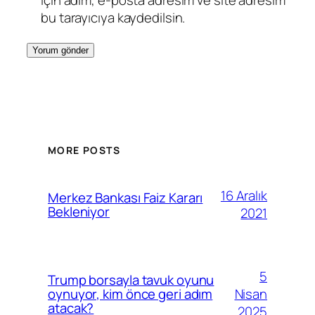
için adım, e-posta adresim ve site adresim
bu tarayıcıya kaydedilsin.
MORE POSTS
16 Aralık
Merkez Bankası Faiz Kararı
Bekleniyor
2021
5
Trump borsayla tavuk oyunu
Nisan
oynuyor, kim önce geri adım
atacak?
2025