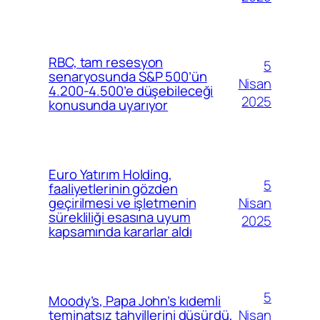
RBC, tam resesyon
5
senaryosunda S&P 500’ün
Nisan
4.200-4.500’e düşebileceği
2025
konusunda uyarıyor
Euro Yatırım Holding,
5
faaliyetlerinin gözden
Nisan
geçirilmesi ve işletmenin
sürekliliği esasına uyum
2025
kapsamında kararlar aldı
5
Moody’s, Papa John’s kıdemli
Nisan
teminatsız tahvillerini düşürdü,