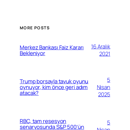
MORE POSTS
16 Aralık
Merkez Bankası Faiz Kararı
Bekleniyor
2021
5
Trump borsayla tavuk oyunu
Nisan
oynuyor, kim önce geri adım
atacak?
2025
RBC, tam resesyon
5
senaryosunda S&P 500’ün
Nisan