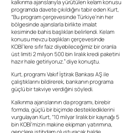
kalkınma ajanslarıyla yürütülen kelam konusu
programda davete çıkıldığını tabir eden Kurt,
“Bu program çerçevesinde Türkiye’nin her
bölgesinde ajanslarla birlikte imalat
kesiminde bahis başlıkları belirlendi. Kelam
konusu mevzu başlıkları çerçevesinde
KOBİ’lere sıfır faiz diyebileceğimiz bir oranla
üst limiti 2 milyon 500 bin liralık kredi paketini
hazır hale getiriyoruz.” diye konuştu.
Kurt, programı Vakıf İştirak Bankası AŞ ile
çalıştıklarını bildirerek, bankanın programa
güçlü bir takviye verdiğini söyledi.
Kalkınma ajanslarının da programı, birebir
formda, güçlü bir biçimde desteklediklerini
vurgulayan Kurt, “10 milyar liralık bir kaynağı 5
bin KOBİ’mizin makine ekipman yatırımına,
gençlere istihdam oluşturacak halde