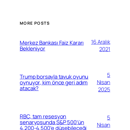
MORE POSTS
16 Aralık
Merkez Bankası Faiz Kararı
Bekleniyor
2021
5
Trump borsayla tavuk oyunu
Nisan
oynuyor, kim önce geri adım
atacak?
2025
RBC, tam resesyon
5
senaryosunda S&P 500’ün
Nisan
4.200-4.500’e düşebileceği