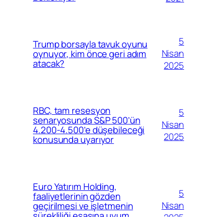
5
Trump borsayla tavuk oyunu
Nisan
oynuyor, kim önce geri adım
atacak?
2025
RBC, tam resesyon
5
senaryosunda S&P 500’ün
Nisan
4.200-4.500’e düşebileceği
2025
konusunda uyarıyor
Euro Yatırım Holding,
5
faaliyetlerinin gözden
Nisan
geçirilmesi ve işletmenin
sürekliliği esasına uyum