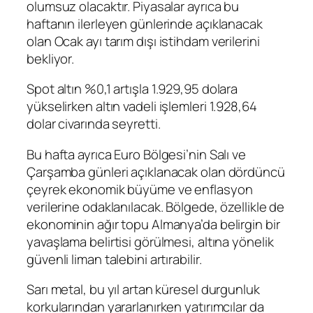
olumsuz olacaktır. Piyasalar ayrıca bu
haftanın ilerleyen günlerinde açıklanacak
olan Ocak ayı
tarım dışı istihdam
verilerini
bekliyor.
Spot altın
%0,1 artışla 1.929,95 dolara
yükselirken
altın vadeli işlemleri
1.928,64
dolar civarında seyretti.
Bu hafta ayrıca Euro Bölgesi’nin Salı ve
Çarşamba günleri açıklanacak olan dördüncü
çeyrek
ekonomik büyüme
ve
enflasyon
verilerine odaklanılacak. Bölgede, özellikle de
ekonominin ağır topu Almanya’da belirgin bir
yavaşlama belirtisi görülmesi, altına yönelik
güvenli liman talebini artırabilir.
Sarı metal, bu yıl artan küresel durgunluk
korkularından yararlanırken yatırımcılar da