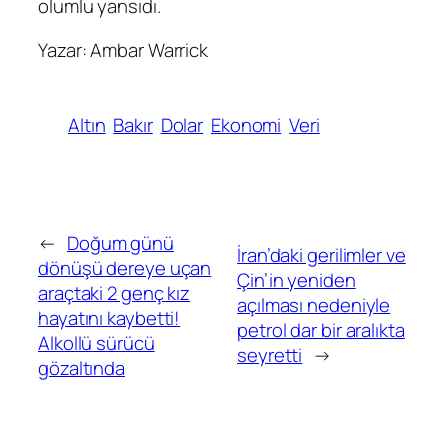
olumlu yansıdı.
Yazar: Ambar Warrick
Altın
Bakır
Dolar
Ekonomi
Veri
←
Doğum günü
İran’daki gerilimler ve
dönüşü dereye uçan
Çin’in yeniden
araçtaki 2 genç kız
açılması nedeniyle
hayatını kaybetti!
petrol dar bir aralıkta
Alkollü sürücü
seyretti
→
gözaltında