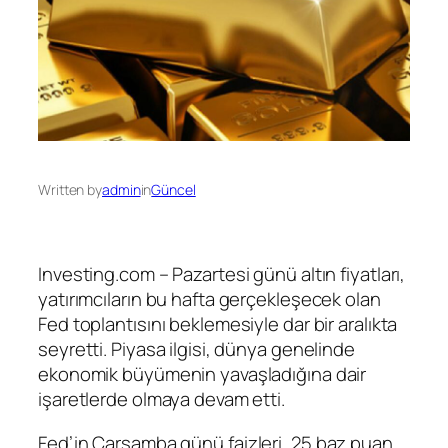
Written by
admin
in
Güncel
Investing.com – Pazartesi günü altın fiyatları,
yatırımcıların bu hafta gerçekleşecek olan
Fed toplantısını beklemesiyle dar bir aralıkta
seyretti. Piyasa ilgisi, dünya genelinde
ekonomik büyümenin yavaşladığına dair
işaretlerde olmaya devam etti.
Fed’in Çarşamba günü
faizleri
, 25 baz puan