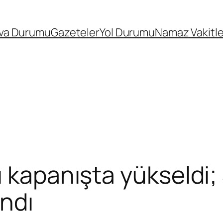
va Durumu
Gazeteler
Yol Durumu
Namaz Vakitle
ı kapanışta yükseldi
ndı