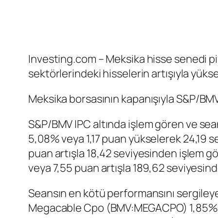
Investing.com – Meksika hisse senedi p
sektörlerindeki hisselerin artışıyla yükse
Meksika borsasının kapanışıyla
S&P/BMV
S&P/BMV IPC
altında işlem gören ve sea
5,08% veya 1,17 puan yükselerek 24,19 s
puan artışla 18,42 seviyesinden işlem 
veya 7,55 puan artışla 189,62 seviyesind
Seansın en kötü performansını sergile
Megacable Cpo
(BMV:
MEGACPO
) 1,85%