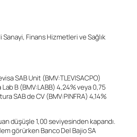
di
Sanayi
,
Finans Hizmetleri
ve
Sağlık
evisa SAB Unit (BMV:
TLEVISACPO
)
 Lab B
(BMV:
LABB
) 4,24% veya 0,75
ctura SAB de CV (BMV:
PINFRA
) 4,14%
uan düşüşle 1,00 seviyesinden kapandı.
işlem görürken
Banco Del Bajio SA