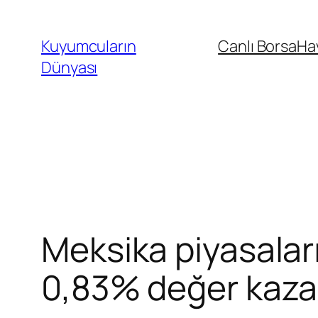
İçeriğe
geç
Kuyumcuların
Canlı Borsa
Ha
Dünyası
Meksika piyasalar
0,83% değer kaza