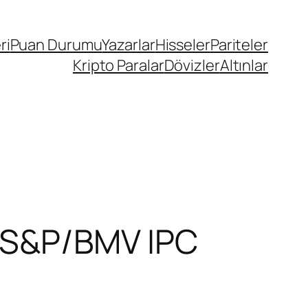
ri
Puan Durumu
Yazarlar
Hisseler
Pariteler
Kripto Paralar
Dövizler
Altınlar
; S&P/BMV IPC