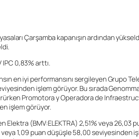
iyasaları Çarşamba kapanışın ardından yüksel
ldi.
 IPC
0,83% arttı.
nsın en iyi performansını sergileyen Grupo Tel
eviyesinden işlem görüyor. Bu sırada
Genomma
görürken Promotora y Operadora de Infraestru
en işlem görüyor.
yen
Elektra
(BMV:
ELEKTRA
) 2,51% veya 26,03 p
 veya 1,09 puan düşüşle 58,00 seviyesinden 