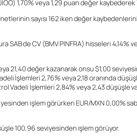
JIOO
) 1,70% veya 1,29 puan değer kaybederek 
tlerinin sayısı 162 iken değer kaybedenlerinki 
ura SAB de CV (BMV:
PINFRA
) hisseleri 4,14% v
% veya 21,40 değer kazanarak onsu $1,00 seviye
deli İşlemleri 2,76% veya 2,18 oranında düşüşl
trol Vadeli İşlemleri 2,84% veya 2,43 düşüşle v
iyesinden işlem görürken EUR/MXN 0,00% sabit
şüşle 100,96 seviyesinden işlem görüyor.