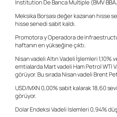
Institution De Banca Multiple (BMV:
BBA
Meksika Borsası değer kazanan hisse sene
hisse senedi sabit kaldı.
Promotora y Operadora de Infraestruct
haftanın en yükseğine çıktı.
Nisan vadeli Altın Vadeli İşlemleri 1,10
emtialarda Mart vadeli Ham Petrol WTI Va
görüyor. Bu sırada Nisan vadeli Brent Pe
USD/MXN 0,00% sabit kalarak 18,60 sev
görüyor.
Dolar Endeksi Vadeli Islemleri 0,94% dü