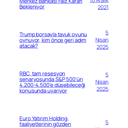
Merkez Bankası Faiz Kararı
Bekleniyor
2021
5
Trump borsayla tavuk oyunu
Nisan
oynuyor, kim önce geri adım
atacak?
2025
RBC, tam resesyon
5
senaryosunda S&P 500’ün
Nisan
4.200-4.500’e düşebileceği
2025
konusunda uyarıyor
Euro Yatırım Holding,
5
faaliyetlerinin gözden