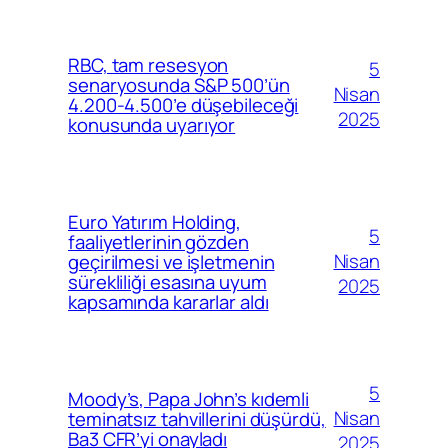
RBC, tam resesyon
5
senaryosunda S&P 500’ün
Nisan
4.200-4.500’e düşebileceği
2025
konusunda uyarıyor
Euro Yatırım Holding,
5
faaliyetlerinin gözden
Nisan
geçirilmesi ve işletmenin
sürekliliği esasına uyum
2025
kapsamında kararlar aldı
5
Moody’s, Papa John’s kıdemli
Nisan
teminatsız tahvillerini düşürdü,
Ba3 CFR’yi onayladı
2025