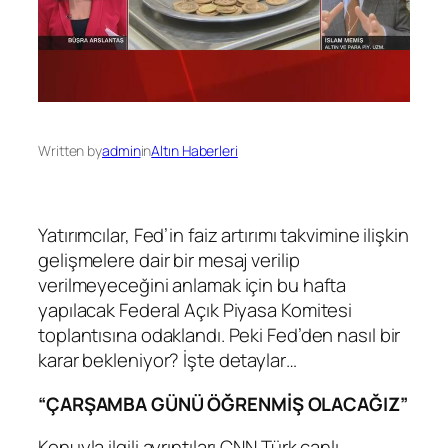
Written by
admin
in
Altın Haberleri
Yatırımcılar, Fed’in faiz artırımı takvimine ilişkin
gelişmelere dair bir mesaj verilip
verilmeyeceğini anlamak için bu hafta
yapılacak Federal Açık Piyasa Komitesi
toplantısına odaklandı. Peki Fed’den nasıl bir
karar bekleniyor? İşte detaylar…
“ÇARŞAMBA GÜNÜ ÖĞRENMİŞ OLACAĞIZ”
Konuyla ilgili ayrıntıları CNN Türk canlı