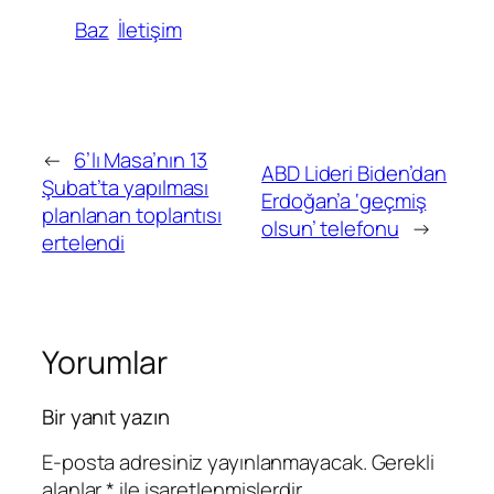
Baz
İletişim
←
6’lı Masa’nın 13
ABD Lideri Biden’dan
Şubat’ta yapılması
Erdoğan’a ‘geçmiş
planlanan toplantısı
olsun’ telefonu
→
ertelendi
Yorumlar
Bir yanıt yazın
E-posta adresiniz yayınlanmayacak.
Gerekli
alanlar
*
ile işaretlenmişlerdir