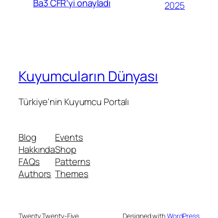
Ba3 CFR’yi onayladı
2025
Kuyumcuların Dünyası
Türkiye'nin Kuyumcu Portalı
Blog
Events
Hakkında
Shop
FAQs
Patterns
Authors
Themes
Twenty Twenty-Five
Designed with
WordPress