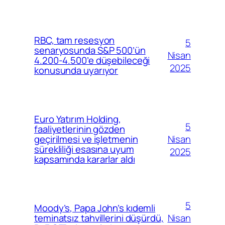
RBC, tam resesyon
5
senaryosunda S&P 500’ün
Nisan
4.200-4.500’e düşebileceği
2025
konusunda uyarıyor
Euro Yatırım Holding,
5
faaliyetlerinin gözden
Nisan
geçirilmesi ve işletmenin
sürekliliği esasına uyum
2025
kapsamında kararlar aldı
5
Moody’s, Papa John’s kıdemli
Nisan
teminatsız tahvillerini düşürdü,