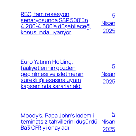
RBC, tam resesyon
5
senaryosunda S&P 500’ün
Nisan
4.200-4.500’e düşebileceği
2025
konusunda uyarıyor
Euro Yatırım Holding,
5
faaliyetlerinin gözden
Nisan
geçirilmesi ve işletmenin
sürekliliği esasına uyum
2025
kapsamında kararlar aldı
5
Moody’s, Papa John’s kıdemli
Nisan
teminatsız tahvillerini düşürdü,
Ba3 CFR’yi onayladı
2025