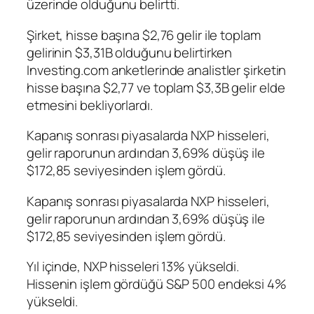
üzerinde olduğunu belirtti.
Şirket, hisse başına $2,76 gelir ile toplam
gelirinin $3,31B olduğunu belirtirken
Investing.com anketlerinde analistler şirketin
hisse başına $2,77 ve toplam $3,3B gelir elde
etmesini bekliyorlardı.
Kapanış sonrası piyasalarda NXP hisseleri,
gelir raporunun ardından 3,69% düşüş ile
$172,85 seviyesinden işlem gördü.
Kapanış sonrası piyasalarda NXP hisseleri,
gelir raporunun ardından 3,69% düşüş ile
$172,85 seviyesinden işlem gördü.
Yıl içinde, NXP hisseleri 13% yükseldi.
Hissenin işlem gördüğü S&P 500 endeksi 4%
yükseldi.