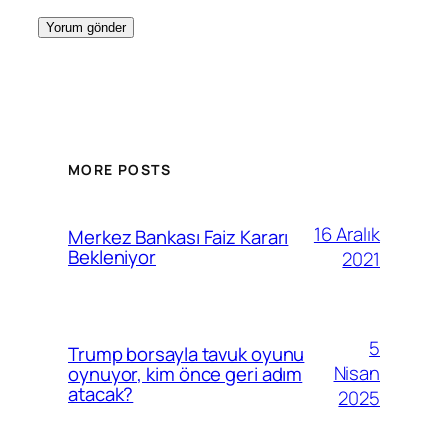
MORE POSTS
16 Aralık
Merkez Bankası Faiz Kararı
Bekleniyor
2021
5
Trump borsayla tavuk oyunu
Nisan
oynuyor, kim önce geri adım
atacak?
2025