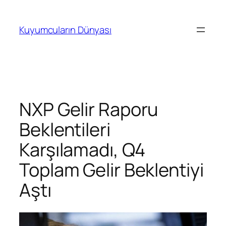
İçeriğe
geç
Kuyumcuların Dünyası
NXP Gelir Raporu
Beklentileri
Karşılamadı, Q4
Toplam Gelir Beklentiyi
Aştı