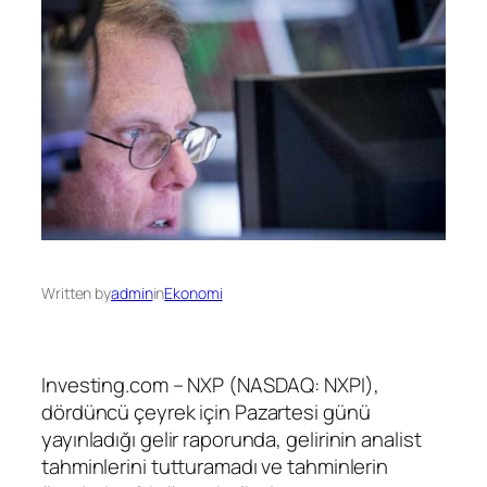
Written by
admin
in
Ekonomi
Investing.com – NXP (NASDAQ: NXPI),
dördüncü çeyrek için Pazartesi günü
yayınladığı gelir raporunda,
gelirinin
analist
tahminlerini tutturamadı ve tahminlerin