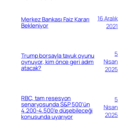
16 Aralık
Merkez Bankası Faiz Kararı
Bekleniyor
2021
5
Trump borsayla tavuk oyunu
Nisan
oynuyor, kim önce geri adım
atacak?
2025
RBC, tam resesyon
5
senaryosunda S&P 500’ün
Nisan
4.200-4.500’e düşebileceği
2025
konusunda uyarıyor