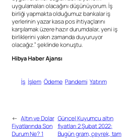
uygulamaları olacağını düşünüyorum. İş
birliği yapmakta olduğumuz bankalar iş
yerlerinin yazar kasa pos ihtiyaçlarını
karşılamak üzere hazır durumdalar, yeni iş
birliklerini yakın zamanda duyuruyor
olacağız.” şeklinde konuştu.
Hibya Haber Ajansı
İş
İşlem
Ödeme
Pandemi
Yatırım
←
Altın ve Dolar
Güncel Kuyumcu altın
Fiyatlarında Son
fiyatları 2 Şubat 2022:
Durum Ne? 1
Bugün gram, çeyrek, tam