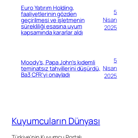
Euro Yatırım Holding,
5
faaliyetlerinin gözden
Nisan
geçirilmesi ve işletmenin
sürekliliği esasına uyum
2025
kapsamında kararlar aldı
5
Moody’s, Papa John’s kıdemli
Nisan
teminatsız tahvillerini düşürdü,
Ba3 CFR’yi onayladı
2025
Kuyumcuların Dünyası
Türkiye'nin Kuyumcu Portalı