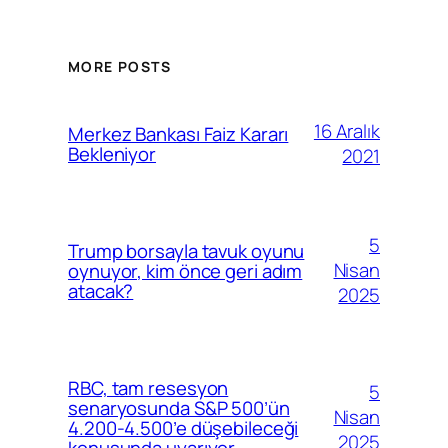
MORE POSTS
16 Aralık
Merkez Bankası Faiz Kararı
Bekleniyor
2021
5
Trump borsayla tavuk oyunu
Nisan
oynuyor, kim önce geri adım
atacak?
2025
RBC, tam resesyon
5
senaryosunda S&P 500’ün
Nisan
4.200-4.500’e düşebileceği
2025
konusunda uyarıyor