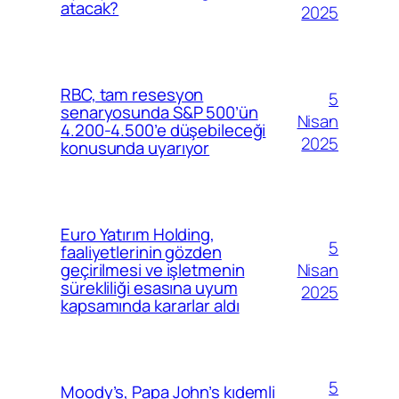
atacak?
2025
RBC, tam resesyon
5
senaryosunda S&P 500’ün
Nisan
4.200-4.500’e düşebileceği
2025
konusunda uyarıyor
Euro Yatırım Holding,
5
faaliyetlerinin gözden
Nisan
geçirilmesi ve işletmenin
sürekliliği esasına uyum
2025
kapsamında kararlar aldı
5
Moody’s, Papa John’s kıdemli