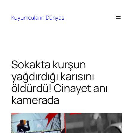
İçeriğe
geç
Kuyumcuların Dünyası
Sokakta kurşun
yağdırdığı karısını
öldürdü! Cinayet anı
kamerada