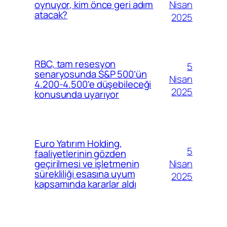
Nisan
oynuyor, kim önce geri adım
atacak?
2025
RBC, tam resesyon
5
senaryosunda S&P 500’ün
Nisan
4.200-4.500’e düşebileceği
2025
konusunda uyarıyor
Euro Yatırım Holding,
5
faaliyetlerinin gözden
Nisan
geçirilmesi ve işletmenin
sürekliliği esasına uyum
2025
kapsamında kararlar aldı