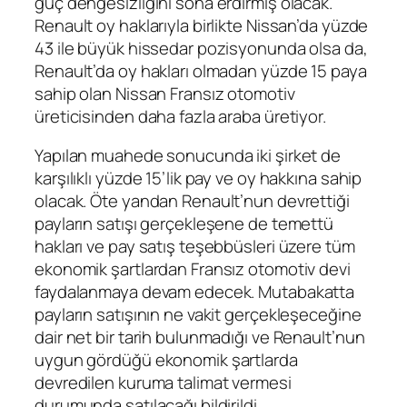
güç dengesizliğini sona erdirmiş olacak.
Renault oy haklarıyla birlikte Nissan’da yüzde
43 ile büyük hissedar pozisyonunda olsa da,
Renault’da oy hakları olmadan yüzde 15 paya
sahip olan Nissan Fransız otomotiv
üreticisinden daha fazla araba üretiyor.
Yapılan muahede sonucunda iki şirket de
karşılıklı yüzde 15’lik pay ve oy hakkına sahip
olacak. Öte yandan Renault’nun devrettiği
payların satışı gerçekleşene de temettü
hakları ve pay satış teşebbüsleri üzere tüm
ekonomik şartlardan Fransız otomotiv devi
faydalanmaya devam edecek. Mutabakatta
payların satışının ne vakit gerçekleşeceğine
dair net bir tarih bulunmadığı ve Renault’nun
uygun gördüğü ekonomik şartlarda
devredilen kuruma talimat vermesi
durumunda satılacağı bildirildi.