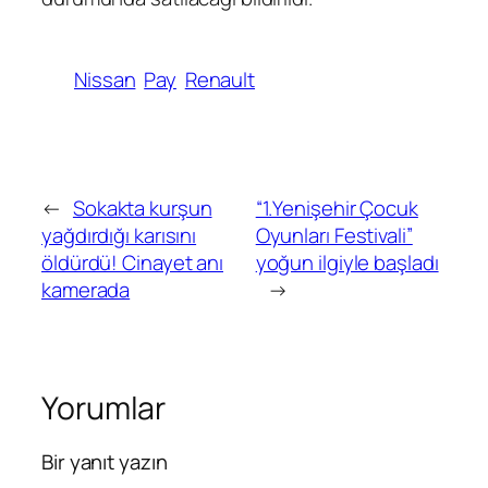
Nissan
Pay
Renault
←
Sokakta kurşun
“1.Yenişehir Çocuk
yağdırdığı karısını
Oyunları Festivali”
öldürdü! Cinayet anı
yoğun ilgiyle başladı
kamerada
→
Yorumlar
Bir yanıt yazın