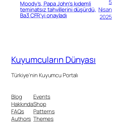
5
Moody’s, Papa John’s kıdemli
Nisan
teminatsız tahvillerini düşürdü,
Ba3 CFR’yi onayladı
2025
Kuyumcuların Dünyası
Türkiye'nin Kuyumcu Portalı
Blog
Events
Hakkında
Shop
FAQs
Patterns
Authors
Themes