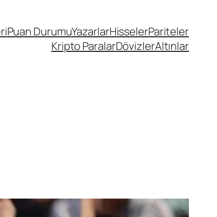
ri
Puan Durumu
Yazarlar
Hisseler
Pariteler
Kripto Paralar
Dövizler
Altınlar