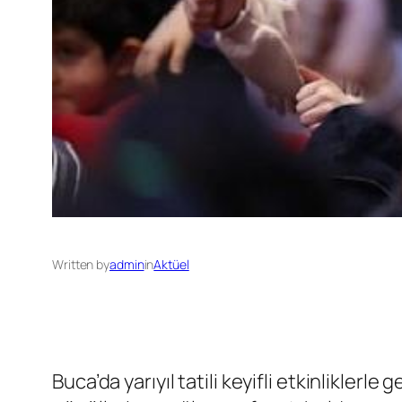
Written by
admin
in
Aktüel
Buca’da yarıyıl tatili keyifli etkinlikler