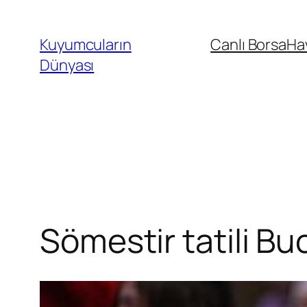
İçeriğe
geç
Kuyumcuların
Canlı Borsa
Ha
Dünyası
Sömestir tatili Bu