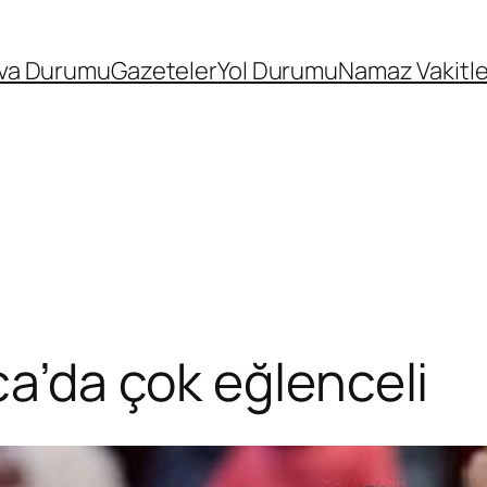
va Durumu
Gazeteler
Yol Durumu
Namaz Vakitle
ca’da çok eğlenceli