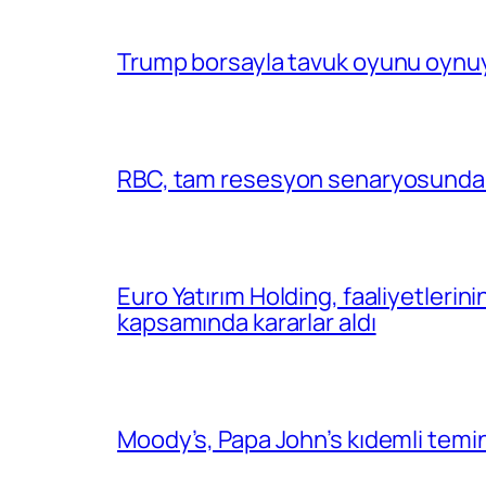
Trump borsayla tavuk oyunu oynuy
RBC, tam resesyon senaryosunda 
Euro Yatırım Holding, faaliyetlerin
kapsamında kararlar aldı
Moody’s, Papa John’s kıdemli temin