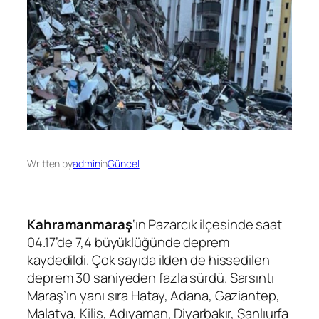
Written by
admin
in
Güncel
Kahramanmaraş
‘ın Pazarcık ilçesinde saat
04.17’de 7,4 büyüklüğünde deprem
kaydedildi. Çok sayıda ilden de hissedilen
deprem 30 saniyeden fazla sürdü. Sarsıntı
Maraş’ın yanı sıra Hatay, Adana, Gaziantep,
Malatya, Kilis, Adıyaman, Diyarbakır, Şanlıurfa