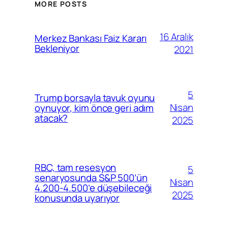
MORE POSTS
16 Aralık
Merkez Bankası Faiz Kararı
Bekleniyor
2021
5
Trump borsayla tavuk oyunu
Nisan
oynuyor, kim önce geri adım
atacak?
2025
RBC, tam resesyon
5
senaryosunda S&P 500’ün
Nisan
4.200-4.500’e düşebileceği
2025
konusunda uyarıyor