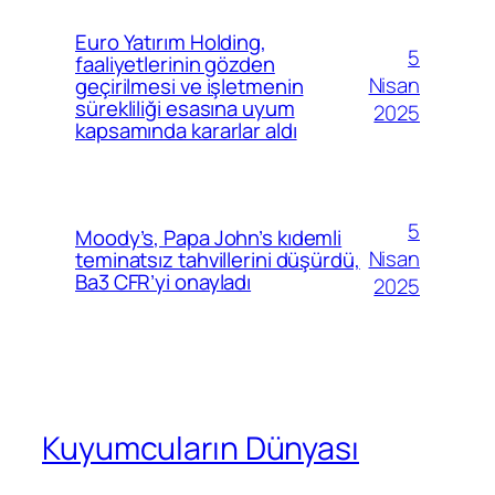
Euro Yatırım Holding,
5
faaliyetlerinin gözden
Nisan
geçirilmesi ve işletmenin
sürekliliği esasına uyum
2025
kapsamında kararlar aldı
5
Moody’s, Papa John’s kıdemli
Nisan
teminatsız tahvillerini düşürdü,
Ba3 CFR’yi onayladı
2025
Kuyumcuların Dünyası