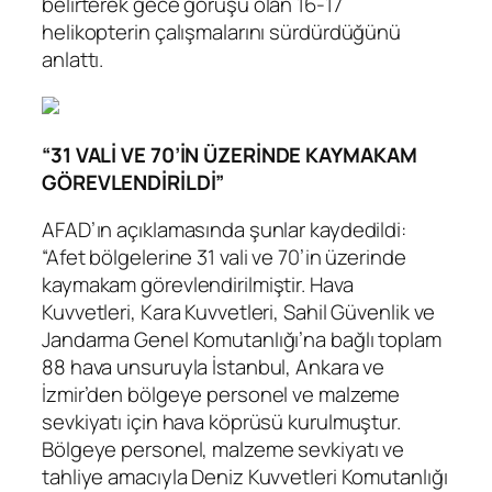
belirterek gece görüşü olan 16-17
helikopterin çalışmalarını sürdürdüğünü
anlattı.
“31 VALİ VE 70’İN ÜZERİNDE KAYMAKAM
GÖREVLENDİRİLDİ”
AFAD’ın açıklamasında şunlar kaydedildi:
“Afet bölgelerine 31 vali ve 70’in üzerinde
kaymakam görevlendirilmiştir. Hava
Kuvvetleri, Kara Kuvvetleri, Sahil Güvenlik ve
Jandarma Genel Komutanlığı’na bağlı toplam
88 hava unsuruyla İstanbul, Ankara ve
İzmir’den bölgeye personel ve malzeme
sevkiyatı için hava köprüsü kurulmuştur.
Bölgeye personel, malzeme sevkiyatı ve
tahliye amacıyla Deniz Kuvvetleri Komutanlığı