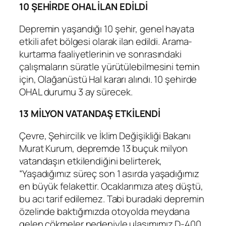
10 ŞEHİRDE OHAL İLAN EDİLDİ
Depremin yaşandığı 10 şehir, genel hayata
etkili afet bölgesi olarak ilan edildi. Arama-
kurtarma faaliyetlerinin ve sonrasındaki
çalışmaların süratle yürütülebilmesini temin
için, Olağanüstü Hal kararı alındı. 10 şehirde
OHAL durumu 3 ay sürecek.
13 MİLYON VATANDAŞ ETKİLENDİ
Çevre, Şehircilik ve İklim Değişikliği Bakanı
Murat Kurum, depremde 13 buçuk milyon
vatandaşın etkilendiğini belirterek,
“Yaşadığımız süreç son 1 asırda yaşadığımız
en büyük felakettir. Ocaklarımıza ateş düştü,
bu acı tarif edilemez. Tabi buradaki depremin
özelinde baktığımızda otoyolda meydana
gelen çökmeler nedeniyle ulaşımımız D-400