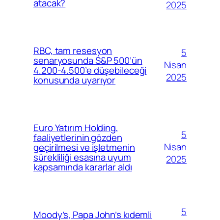
atacak?
2025
RBC, tam resesyon
5
senaryosunda S&P 500’ün
Nisan
4.200-4.500’e düşebileceği
2025
konusunda uyarıyor
Euro Yatırım Holding,
5
faaliyetlerinin gözden
Nisan
geçirilmesi ve işletmenin
sürekliliği esasına uyum
2025
kapsamında kararlar aldı
5
Moody’s, Papa John’s kıdemli