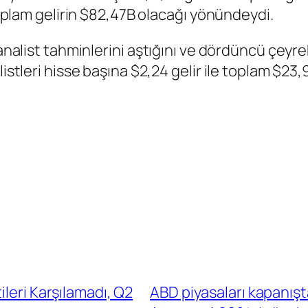
 toplam gelirin $82,47B olacağı yönündeydi.
 analist tahminlerini aştığını ve dördüncü çeyre
istleri hisse başına $2,24 gelir ile toplam $23,
ileri Karşılamadı, Q2
ABD piyasaları kapanışt