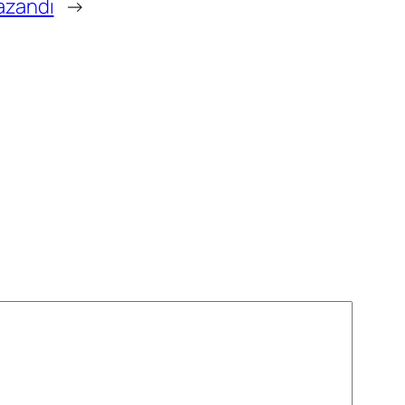
azandı
→